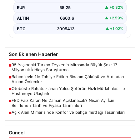
Sokak’ta bulunan dört…
EUR
55.25
▲ +0.32%
ALTIN
6660.6
▲ +2.59%
BTC
3095413
▲ +1.02%
Son Eklenen Haberler
95 Yaşındaki Türkan Teyzenin Mirasında Büyük Şok: 17
■
Milyonluk İddiaya Soruşturma
Bahçelievler’de Tahliye Edilen Binanın Çöküşü ve Ardından
■
Alınan Önlemler
Otobüste Rahatsızlanan Yolcu Şoförün Hızlı Müdahalesi ile
■
Hastaneye Ulaştırıldı
FED Faiz Kararı Ne Zaman Açıklanacak? Nisan Ayı İçin
■
Belirlenen Tarih ve Piyasa Tahminleri
Açık Alan Mimarisinde Konfor ve bahçe mutfağı Tasarımları
■
Güncel