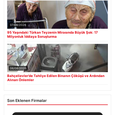
07/08/2026
95 Yaşındaki Türkan Teyzenin Mirasında Büyük Şok: 17
Milyonluk İddiaya Soruşturma
06/08/2026
Bahçelievler’de Tahliye Edilen Binanın Çöküşü ve Ardından
Alınan Önlemler
Son Eklenen Firmalar