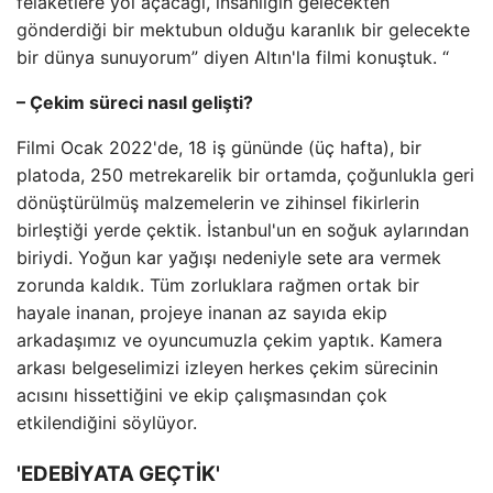
felaketlere yol açacağı, insanlığın gelecekten
gönderdiği bir mektubun olduğu karanlık bir gelecekte
bir dünya sunuyorum” diyen Altın'la filmi konuştuk. “
– Çekim süreci nasıl gelişti?
Filmi Ocak 2022'de, 18 iş gününde (üç hafta), bir
platoda, 250 metrekarelik bir ortamda, çoğunlukla geri
dönüştürülmüş malzemelerin ve zihinsel fikirlerin
birleştiği yerde çektik. İstanbul'un en soğuk aylarından
biriydi. Yoğun kar yağışı nedeniyle sete ara vermek
zorunda kaldık. Tüm zorluklara rağmen ortak bir
hayale inanan, projeye inanan az sayıda ekip
arkadaşımız ve oyuncumuzla çekim yaptık. Kamera
arkası belgeselimizi izleyen herkes çekim sürecinin
acısını hissettiğini ve ekip çalışmasından çok
etkilendiğini söylüyor.
'EDEBİYATA GEÇTİK'