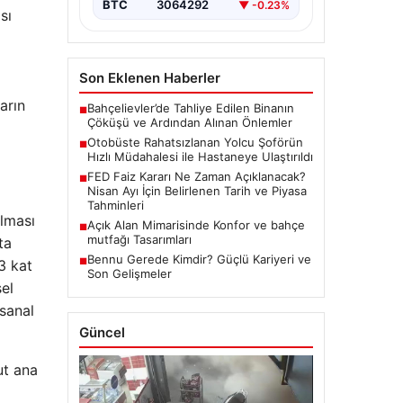
BTC
3064292
▼ -0.23%
sı
Son Eklenen Haberler
arın
Bahçelievler’de Tahliye Edilen Binanın
■
Çöküşü ve Ardından Alınan Önlemler
Otobüste Rahatsızlanan Yolcu Şoförün
■
Hızlı Müdahalesi ile Hastaneye Ulaştırıldı
FED Faiz Kararı Ne Zaman Açıklanacak?
■
Nisan Ayı İçin Belirlenen Tarih ve Piyasa
Tahminleri
lması
Açık Alan Mimarisinde Konfor ve bahçe
■
mutfağı Tasarımları
ta
Bennu Gerede Kimdir? Güçlü Kariyeri ve
■
3 kat
Son Gelişmeler
sel
sanal
Güncel
ut ana