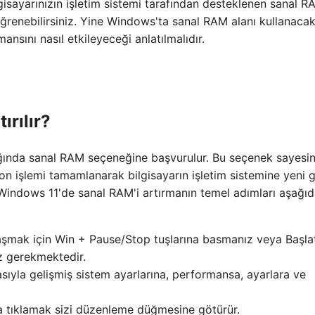
gisayarınızın işletim sistemi tarafından desteklenen sanal R
öğrenebilirsiniz. Yine Windows'ta sanal RAM alanı kullanaca
nsını nasıl etkileyeceği anlatılmalıdır.
ırılır?
dığında sanal RAM seçeneğine başvurulur. Bu seçenek sayesi
işlemi tamamlanarak bilgisayarın işletim sistemine yeni g
indows 11'de sanal RAM'i artırmanın temel adımları aşağıd
ulaşmak için Win + Pause/Stop tuşlarına basmanız veya Başla
z gerekmektedir.
asıyla gelişmiş sistem ayarlarına, performansa, ayarlara ve
a tıklamak sizi düzenleme düğmesine götürür.