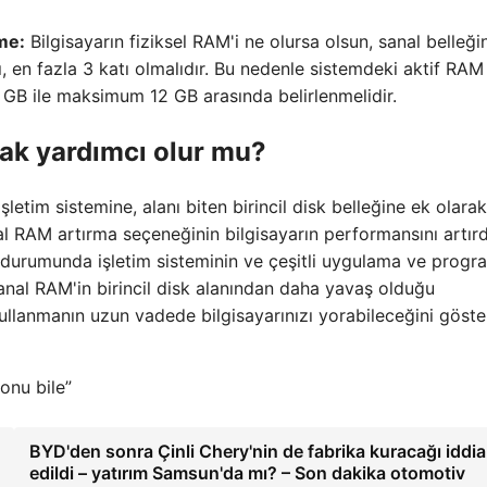
me:
Bilgisayarın fiziksel RAM'i ne olursa olsun, sanal belleği
 en fazla 3 katı olmalıdır. Bu nedenle sistemdeki aktif RA
 GB ile maksimum 12 GB arasında belirlenmelidir.
ak yardımcı olur mu?
şletim sistemine, alanı biten birincil disk belleğine ek olara
 RAM artırma seçeneğinin bilgisayarın performansını artırd
i durumunda işletim sisteminin ve çeşitli uygulama ve progr
anal RAM'in birincil disk alanından daha yavaş olduğu
llanmanın uzun vadede bilgisayarınızı yorabileceğini göster
sonu bile”
BYD'den sonra Çinli Chery'nin de fabrika kuracağı iddia
edildi – yatırım Samsun'da mı? – Son dakika otomotiv