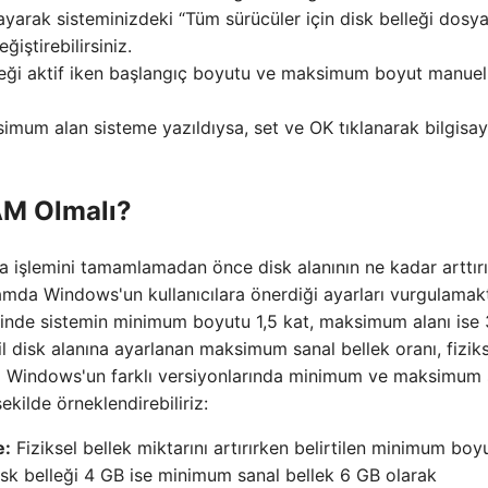
layarak sisteminizdeki “Tüm sürücüler için disk belleği dosya
iştirebilirsiniz.
neği aktif iken başlangıç ​​boyutu ve maksimum boyut manuel
simum alan sisteme yazıldıysa, set ve OK tıklanarak bilgisay
AM Olmalı?
 işlemini tamamlamadan önce disk alanının ne kadar arttırı
mda Windows'un kullanıcılara önerdiği ayarları vurgulamak
nde sistemin minimum boyutu 1,5 kat, maksimum alanı ise 
cil disk alanına ayarlanan maksimum sanal bellek oranı, fizik
ında Windows'un farklı versiyonlarında minimum ve maksimum 
kilde örneklendirebiliriz:
e:
Fiziksel bellek miktarını artırırken belirtilen minimum boy
 disk belleği 4 GB ise minimum sanal bellek 6 GB olarak