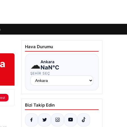
m
Hava Durumu
ta
☁
Ankara
NaN°C
ŞEHIR SEÇ
rest
Bizi Takip Edin