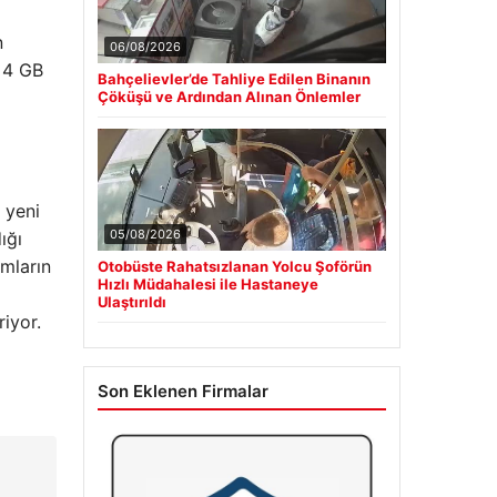
n
06/08/2026
M 4 GB
Bahçelievler’de Tahliye Edilen Binanın
Çöküşü ve Ardından Alınan Önlemler
k yeni
05/08/2026
ığı
amların
Otobüste Rahatsızlanan Yolcu Şoförün
Hızlı Müdahalesi ile Hastaneye
Ulaştırıldı
iyor.
Son Eklenen Firmalar