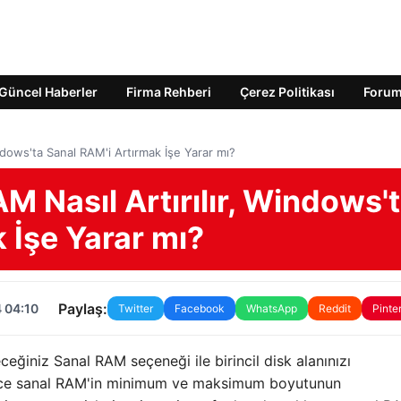
Güncel Haberler
Firma Rehberi
Çerez Politikası
Foru
ndows'ta Sanal RAM'i Artırmak İşe Yarar mı?
 Nasıl Artırılır, Windows'
 İşe Yarar mı?
Paylaş:
 04:10
Twitter
Facebook
WhatsApp
Reddit
Pinte
eceğiniz Sanal RAM seçeneği ile birincil disk alanınızı
 önce sanal RAM'in minimum ve maksimum boyutunun