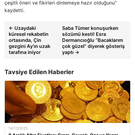
çeşitli öneri ve fikirleri dinlemeye hazır olduğunu”
kaydetti.
← Uzaydaki
Saba Tümer konuşurken
küresel rekabetin
sözümü kesti! Esra
ortasında, Çin
Dermancıoğlu “Bacaklarım
gezgini Ay'ın uzak
çok güzel” diyerek gösteriş
tarafına iniyor
yaptı →
Tavsiye Edilen Haberler
14/12/2025