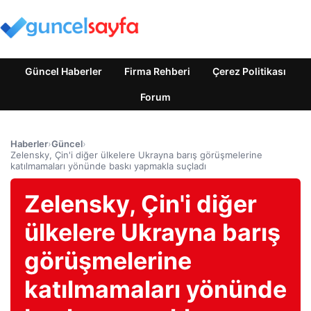
Güncel Haberler
Firma Rehberi
Çerez Politikası
Forum
Haberler
›
Güncel
›
Zelensky, Çin'i diğer ülkelere Ukrayna barış görüşmelerine
katılmamaları yönünde baskı yapmakla suçladı
Zelensky, Çin'i diğer
ülkelere Ukrayna barış
görüşmelerine
katılmamaları yönünde