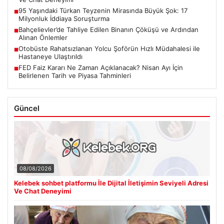
95 Yaşındaki Türkan Teyzenin Mirasında Büyük Şok: 17
■
Milyonluk İddiaya Soruşturma
Bahçelievler’de Tahliye Edilen Binanın Çöküşü ve Ardından
■
Alınan Önlemler
Otobüste Rahatsızlanan Yolcu Şoförün Hızlı Müdahalesi ile
■
Hastaneye Ulaştırıldı
FED Faiz Kararı Ne Zaman Açıklanacak? Nisan Ayı İçin
■
Belirlenen Tarih ve Piyasa Tahminleri
Güncel
08/08/2026
Kelebek sohbet platformu İle Dijital İletişimin Seviyeli Adresi
Ve Chat Deneyimi