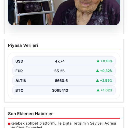
07.08.2026
95 Yaşındaki Türkan Teyzenin
Piyasa Verileri
Mirasında Büyük Şok: 17 Milyonluk
İddiaya Soruşturma
USD
47.74
▲ +0.18%
Adana’da yaşayan 95 yaşındaki Türkan İşbilir, hayatının
en zor dönemlerinden birini yaşıyor. Babasından miras…
EUR
55.25
▲ +0.32%
ALTIN
6660.6
▲ +2.59%
BTC
3095413
▲ +1.02%
Son Eklenen Haberler
Kelebek sohbet platformu İle Dijital İletişimin Seviyeli Adresi
■
Ve Chat Deneyimi