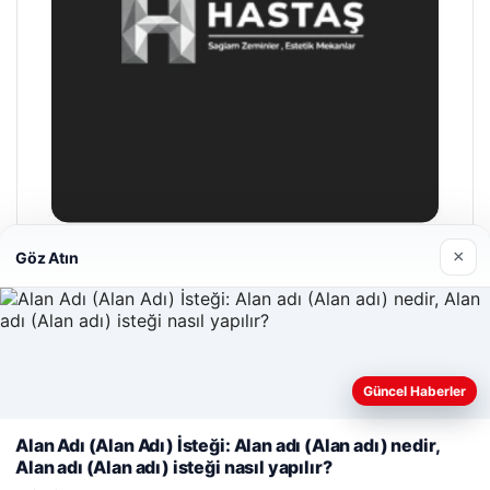
×
Göz Atın
Hastaş Beton
26/05/2026
Güncel Haberler
Web sitemizi nasıl kullandığınızı daha iyi anlayabilmek,
deneyiminizi kişiselleştirmek ve geliştirmek amacıyla çerezler
Alan Adı (Alan Adı) İsteği: Alan adı (Alan adı) nedir,
kullanıyoruz.
Çerez Politikamız
Alan adı (Alan adı) isteği nasıl yapılır?
© 2026 Güncel Sayfa – Güncel Haberler
Reddet
Kabul Et