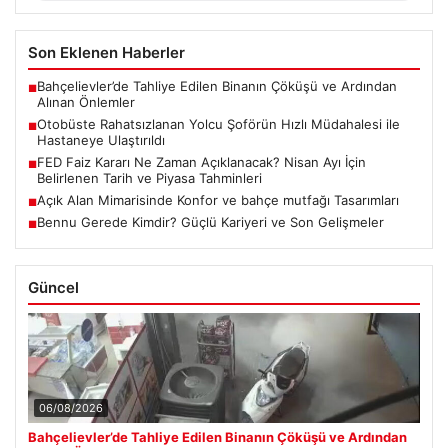
Son Eklenen Haberler
Bahçelievler’de Tahliye Edilen Binanın Çöküşü ve Ardından
■
Alınan Önlemler
Otobüste Rahatsızlanan Yolcu Şoförün Hızlı Müdahalesi ile
■
Hastaneye Ulaştırıldı
FED Faiz Kararı Ne Zaman Açıklanacak? Nisan Ayı İçin
■
Belirlenen Tarih ve Piyasa Tahminleri
Açık Alan Mimarisinde Konfor ve bahçe mutfağı Tasarımları
■
Bennu Gerede Kimdir? Güçlü Kariyeri ve Son Gelişmeler
■
Güncel
06/08/2026
Bahçelievler’de Tahliye Edilen Binanın Çöküşü ve Ardından