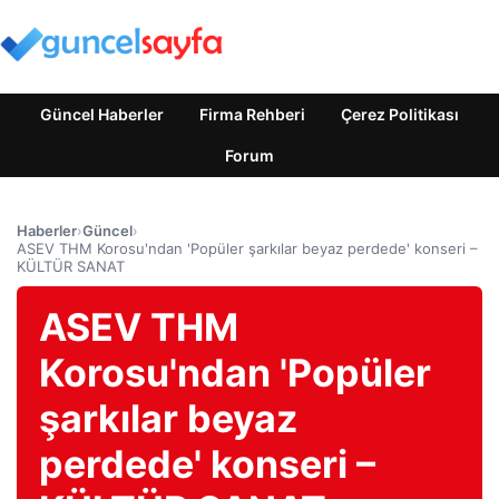
Güncel Haberler
Firma Rehberi
Çerez Politikası
Forum
Haberler
›
Güncel
›
ASEV THM Korosu'ndan 'Popüler şarkılar beyaz perdede' konseri –
KÜLTÜR SANAT
ASEV THM
Korosu'ndan 'Popüler
şarkılar beyaz
perdede' konseri –