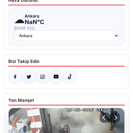
Hava Durumu
☁
Ankara
NaN°C
ŞEHIR SEÇ
Bizi Takip Edin
Yan Manşet