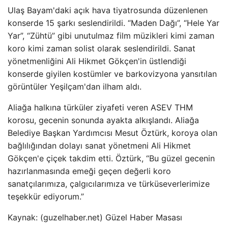
Ulaş Bayam'daki açık hava tiyatrosunda düzenlenen
konserde 15 şarkı seslendirildi. “Maden Dağı”, “Hele Yar
Yar”, “Zühtü” gibi unutulmaz film müzikleri kimi zaman
koro kimi zaman solist olarak seslendirildi. Sanat
yönetmenliğini Ali Hikmet Gökçen'in üstlendiği
konserde giyilen kostümler ve barkovizyona yansıtılan
görüntüler Yeşilçam'dan ilham aldı.
Aliağa halkına türküler ziyafeti veren ASEV THM
korosu, gecenin sonunda ayakta alkışlandı. Aliağa
Belediye Başkan Yardımcısı Mesut Öztürk, koroya olan
bağlılığından dolayı sanat yönetmeni Ali Hikmet
Gökçen'e çiçek takdim etti. Öztürk, “Bu güzel gecenin
hazırlanmasında emeği geçen değerli koro
sanatçılarımıza, çalgıcılarımıza ve türküseverlerimize
teşekkür ediyorum.”
Kaynak: (guzelhaber.net) Güzel Haber Masası