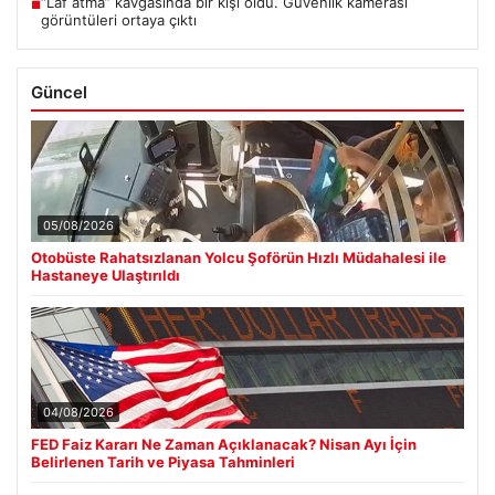
“Laf atma” kavgasında bir kişi öldü. Güvenlik kamerası
■
görüntüleri ortaya çıktı
Güncel
05/08/2026
Otobüste Rahatsızlanan Yolcu Şoförün Hızlı Müdahalesi ile
Hastaneye Ulaştırıldı
04/08/2026
FED Faiz Kararı Ne Zaman Açıklanacak? Nisan Ayı İçin
Belirlenen Tarih ve Piyasa Tahminleri