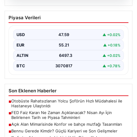
04.08.2026
FED Faiz Kararı Ne Zaman Açıklanacak?
Piyasa Verileri
Nisan Ayı İçin Belirlenen Tarih ve Piyasa
Tahminleri
USD
47.59
▲ +0.02%
Altın, dolar, borsa ve kripto para yatırımcılarının
yakından takip ettiği gelişmelerden biri de ABD…
EUR
55.21
▲ +0.18%
ALTIN
6497.3
▲ +0.02%
BTC
3070817
▲ +0.78%
Son Eklenen Haberler
Otobüste Rahatsızlanan Yolcu Şoförün Hızlı Müdahalesi ile
■
Hastaneye Ulaştırıldı
FED Faiz Kararı Ne Zaman Açıklanacak? Nisan Ayı İçin
■
Belirlenen Tarih ve Piyasa Tahminleri
Açık Alan Mimarisinde Konfor ve bahçe mutfağı Tasarımları
■
Bennu Gerede Kimdir? Güçlü Kariyeri ve Son Gelişmeler
■