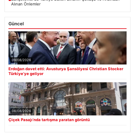
Alınan Önlemler
Güncel
09/08/2026
Erdoğan davet etti: Avusturya Şansölyesi Christian Stocker
Türkiye’ye geliyor
08/08/2026
Çiçek Pasajı’nda tartışma yaratan görüntü