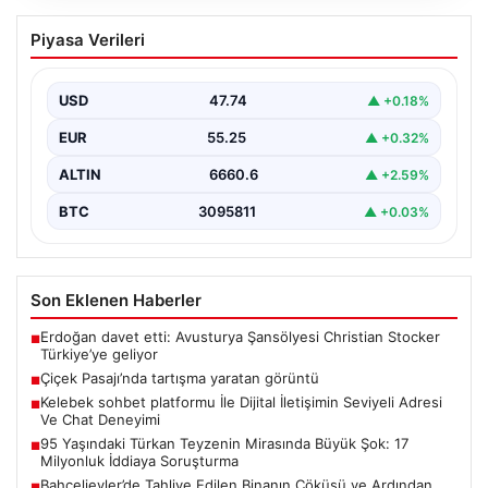
Çiçek Pasajı’nda tartışma yaratan
Piyasa Verileri
görüntü
{“title”: “Çiçek Pasajı Önünde Reklam Uygulamaları
Tartışma Yarattı”, “content”: “ İstanbul’un tarihi
USD
47.74
▲ +0.18%
dokusunu yansıtan…
EUR
55.25
▲ +0.32%
ALTIN
6660.6
▲ +2.59%
BTC
3095811
▲ +0.03%
Son Eklenen Haberler
Erdoğan davet etti: Avusturya Şansölyesi Christian Stocker
■
Türkiye’ye geliyor
Çiçek Pasajı’nda tartışma yaratan görüntü
■
Kelebek sohbet platformu İle Dijital İletişimin Seviyeli Adresi
■
Ve Chat Deneyimi
95 Yaşındaki Türkan Teyzenin Mirasında Büyük Şok: 17
■
Milyonluk İddiaya Soruşturma
Bahçelievler’de Tahliye Edilen Binanın Çöküşü ve Ardından
■