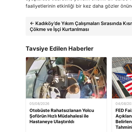
faaliyetlerinin etkinliği bir kez daha gözler önün
← Kadıköy’de Yıkım Çalışmaları Sırasında Kıs
Çökme ve İşçi Kurtarılması
Tavsiye Edilen Haberler
05/08/2026
04/08/20
Otobüste Rahatsızlanan Yolcu
FED Fai
Şoförün Hızlı Müdahalesi ile
Açıklan
Hastaneye Ulaştırıldı
Belirle
Tahminl