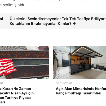
e serilmiş oldu.
mi
Ülkelerini Sevindiremeyenler Tek Tek Tasfiye Ediliyor:
Koltuklarını Bırakmayanlar Kimler? →
26
04/08/2026
z Kararı Ne Zaman
Açık Alan Mimarisinde Konfor
acak? Nisan Ayı İçin
bahçe mutfağı Tasarımları
nen Tarih ve Piyasa
eri