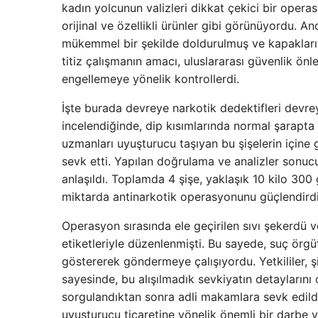
kadın yolcunun valizleri dikkat çekici bir operas
orijinal ve özellikli ürünler gibi görünüyordu. 
mükemmel bir şekilde doldurulmuş ve kapaklarıyla
titiz çalışmanın amacı, uluslararası güvenlik önle
engellemeye yönelik kontrollerdi.
İşte burada devreye narkotik dedektifleri devreye
incelendiğinde, dip kısımlarında normal şarapta 
uzmanları uyuşturucu taşıyan bu şişelerin içine
sevk etti. Yapılan doğrulama ve analizler sonuc
anlaşıldı. Toplamda 4 şişe, yaklaşık 10 kilo 300
miktarda antinarkotik operasyonunu güçlendirdi
Operasyon sırasında ele geçirilen sıvı şekerdü v
etiketleriyle düzenlenmişti. Bu sayede, suç örgüt
göstererek göndermeye çalışıyordu. Yetkililer, şi
sayesinde, bu alışılmadık sevkiyatın detaylarını 
sorgulandıktan sonra adli makamlara sevk edildi
uyuşturucu ticaretine yönelik önemli bir darbe 