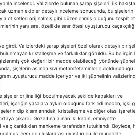
yonla incelendi. Valizlerde bulunan şarap şişeleri, ilk bakışt
Ancak uzman ekipler detaylı inceleme sonucunda, bu şişelerin
 etiketleri orijinalmiş gibi düzenlenmiş olduğunu tespit et
mlerinin yanı sıra, özellikle sınır ötesi uyuşturucu kaçakçılığ
 girdi. Valizlerdeki şarap şişeleri özel olarak detaylı bir şe
bulunmayan kristalleşme ve farklılıklar görüldü. Bu belirgin 
 gizlenmiş çok değerli bir madde olabileceği yönünde şüphe
unda, şişelerin aslında sıvı metamfetaminlerle doldurulduğu
 gram uyuşturucu madde içeriyor ve iki şüphelinin valizlerin
.
e şişeler orijinalliği bozulmayacak şekilde kapakları ve
leri, içeriğin yasalara aykırı olduğunu fark edilmeden, içki g
şelerin dip kısımlarındaki kristalleşme ve diğer olası işaretl
ortaya çıkardı. Gözaltına alınan iki kadın, emniyette
 ve çıkarıldıkları mahkeme tarafından tutuklandı. Böylece,
vurulmuş, hem de uluslararası uyuşturucu ile mücadele