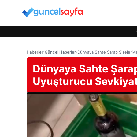
Haberler
›
Güncel Haberler
›
Dünyaya Sahte Şarap Şişeleriyl
Dünyaya Sahte Şarap 
Uyuşturucu Sevkiyat