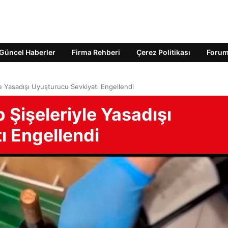
Güncel Haberler
Firma Rehberi
Çerez Politikası
Foru
e Yasadışı Uyuşturucu Sevkiyatı Engellendi
Şişeleriyle Yasadışı
ı Engellendi