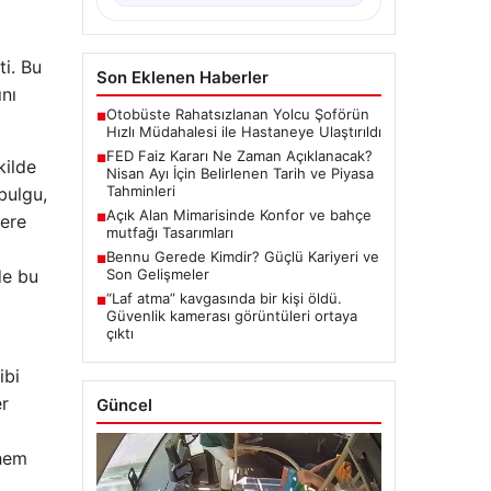
a
ti. Bu
Son Eklenen Haberler
ını
Otobüste Rahatsızlanan Yolcu Şoförün
■
Hızlı Müdahalesi ile Hastaneye Ulaştırıldı
FED Faiz Kararı Ne Zaman Açıklanacak?
■
kilde
Nisan Ayı İçin Belirlenen Tarih ve Piyasa
Tahminleri
bulgu,
Açık Alan Mimarisinde Konfor ve bahçe
lere
■
mutfağı Tasarımları
Bennu Gerede Kimdir? Güçlü Kariyeri ve
■
de bu
Son Gelişmeler
“Laf atma” kavgasında bir kişi öldü.
■
Güvenlik kamerası görüntüleri ortaya
çıktı
ibi
er
Güncel
 hem