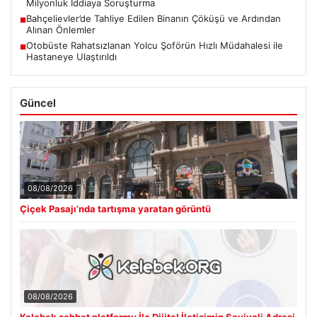
Milyonluk İddiaya Soruşturma
Bahçelievler’de Tahliye Edilen Binanın Çöküşü ve Ardından
■
Alınan Önlemler
Otobüste Rahatsızlanan Yolcu Şoförün Hızlı Müdahalesi ile
■
Hastaneye Ulaştırıldı
Güncel
08/08/2026
Çiçek Pasajı’nda tartışma yaratan görüntü
08/08/2026
Kelebek sohbet platformu İle Dijital İletişimin Seviyeli Adresi