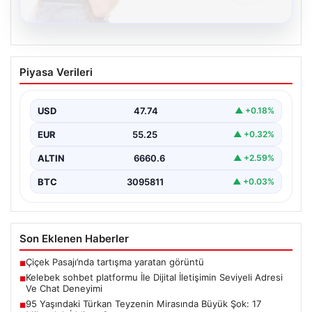
08.08.2026
Kelebek sohbet platformu İle Dijital
Piyasa Verileri
İletişimin Seviyeli Adresi Ve Chat
Deneyimi
USD
47.74
▲ +0.18%
İnternet dünyasında insanların kaliteli bir biçimde irtibat
kurması ciddi bir hassasiyet barındırmaktadır.
EUR
55.25
▲ +0.32%
Günümüzde pek…
ALTIN
6660.6
▲ +2.59%
BTC
3095811
▲ +0.03%
Son Eklenen Haberler
Çiçek Pasajı’nda tartışma yaratan görüntü
■
Kelebek sohbet platformu İle Dijital İletişimin Seviyeli Adresi
■
Ve Chat Deneyimi
95 Yaşındaki Türkan Teyzenin Mirasında Büyük Şok: 17
■