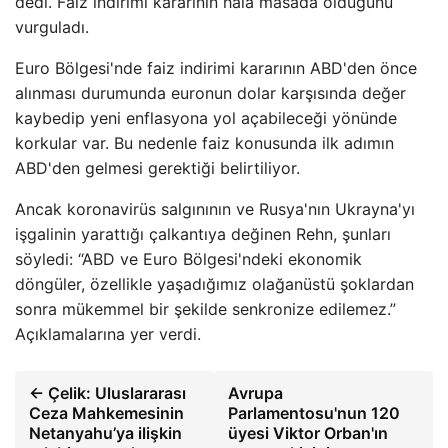
dedi. Faiz indirimi kararının hala masada olduğunu
vurguladı.
Euro Bölgesi'nde faiz indirimi kararının ABD'den önce
alınması durumunda euronun dolar karşısında değer
kaybedip yeni enflasyona yol açabileceği yönünde
korkular var. Bu nedenle faiz konusunda ilk adımın
ABD'den gelmesi gerektiği belirtiliyor.
Ancak koronavirüs salgınının ve Rusya'nın Ukrayna'yı
işgalinin yarattığı çalkantıya değinen Rehn, şunları
söyledi: “ABD ve Euro Bölgesi'ndeki ekonomik
döngüler, özellikle yaşadığımız olağanüstü şoklardan
sonra mükemmel bir şekilde senkronize edilemez.”
Açıklamalarına yer verdi.
← Çelik: Uluslararası
Avrupa
Ceza Mahkemesinin
Parlamentosu'nun 120
Netanyahu’ya ilişkin
üyesi Viktor Orban'ın