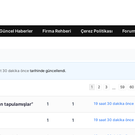
Güncel Haberler
Firma Rehberi
Çerez Politikası
Foru
at 30 dakika önce
tarihinde güncellendi.
1
2
3
59
60
…
n tapulamışlar”
1
1
19 saat 30 dakika önce
1
1
19 saat 30 dakika önce