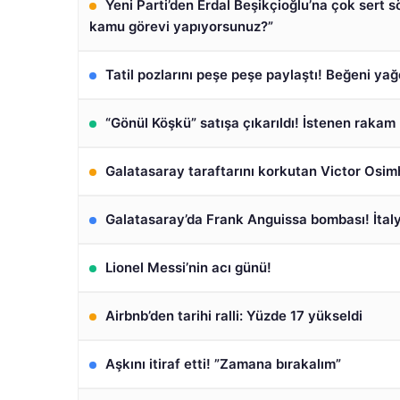
Yeni Parti’den Erdal Beşikçioğlu’na çok sert sö
kamu görevi yapıyorsunuz?”
Tatil pozlarını peşe peşe paylaştı! Beğeni yağ
“Gönül Köşkü” satışa çıkarıldı! İstenen rakam 
Galatasaray taraftarını korkutan Victor Osimh
Galatasaray’da Frank Anguissa bombası! İtal
Lionel Messi’nin acı günü!
Airbnb’den tarihi ralli: Yüzde 17 yükseldi
Aşkını itiraf etti! ”Zamana bırakalım”