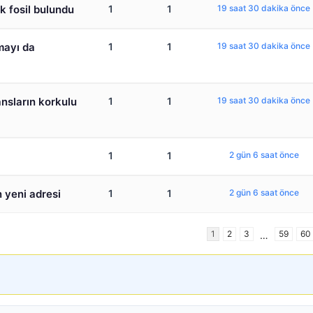
ık fosil bulundu
1
1
19 saat 30 dakika önce
mayı da
1
1
19 saat 30 dakika önce
ansların korkulu
1
1
19 saat 30 dakika önce
1
1
2 gün 6 saat önce
n yeni adresi
1
1
2 gün 6 saat önce
1
2
3
59
60
…