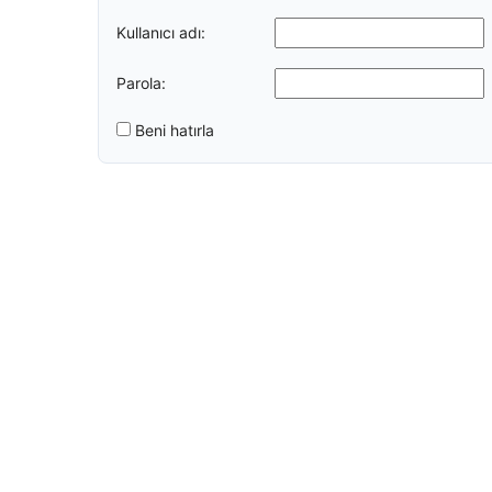
Kullanıcı adı:
Parola:
Beni hatırla