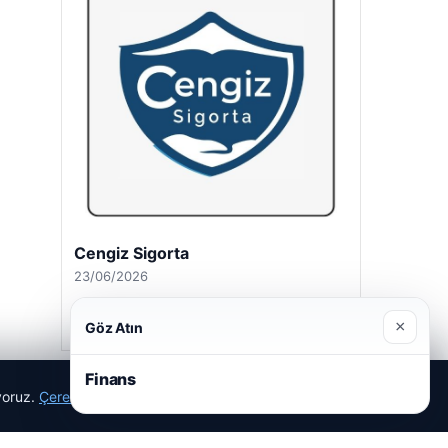
Cengiz Sigorta
23/06/2026
×
Göz Atın
Finans
ıyoruz.
Çerez Politikamız
Reddet
Kabul Et