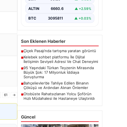
kaliteli bir biçimde irtibat kurması
ciddi bir hassasiyet barındırmaktadır.
ALTIN
6660.6
▲ +2.59%
Günümüzde pek…
BTC
3095811
▲ +0.03%
Son Eklenen Haberler
Çiçek Pasajı’nda tartışma yaratan görüntü
■
Kelebek sohbet platformu İle Dijital
■
İletişimin Seviyeli Adresi Ve Chat Deneyimi
95 Yaşındaki Türkan Teyzenin Mirasında
■
Büyük Şok: 17 Milyonluk İddiaya
Soruşturma
Bahçelievler’de Tahliye Edilen Binanın
■
Çöküşü ve Ardından Alınan Önlemler
Otobüste Rahatsızlanan Yolcu Şoförün
61
→
■
Hızlı Müdahalesi ile Hastaneye Ulaştırıldı
Güncel