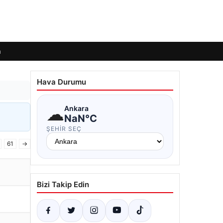
m
Hava Durumu
☁
Ankara
NaN°C
ŞEHIR SEÇ
61
→
Bizi Takip Edin