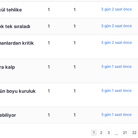
cül tehlike
1
1
3 gün 2 saat önce
k tek sıraladı
1
1
3 gün 2 saat önce
anlardan kritik
1
1
3 gün 2 saat önce
ra kalp
1
1
5 gün 1 saat önce
gün boyu kuruluk
1
1
5 gün 1 saat önce
biliyor
1
1
5 gün 1 saat önce
1
2
3
21
22
…