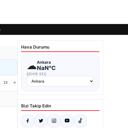
m
Hava Durumu
☁
Ankara
NaN°C
ŞEHIR SEÇ
23
→
Bizi Takip Edin