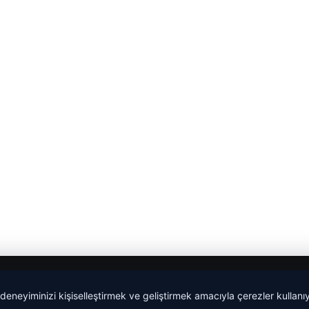
 deneyiminizi kişiselleştirmek ve geliştirmek amacıyla çerezler kullan
malta dil okulları
|
lemagrup.com.tr