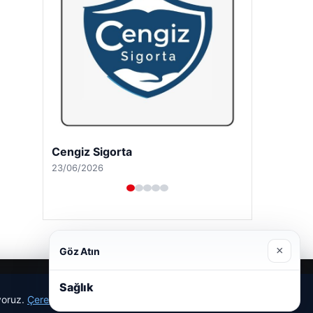
Cengiz Sigorta
23/06/2026
×
Göz Atın
Sağlık
ıyoruz.
Çerez Politikamız
Reddet
Kabul Et