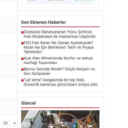
Son Eklenen Haberler
Otobüste Rahatsızlanan Yolcu Şoförün
■
Hızlı Müdahalesi ile Hastaneye Ulaştırıldı
FED Faiz Kararı Ne Zaman Açıklanacak?
■
Nisan Ayı İçin Belirlenen Tarih ve Piyasa
Tahminleri
Açık Alan Mimarisinde Konfor ve bahçe
■
mutfağı Tasarımları
Bennu Gerede Kimdir? Güçlü Kariyeri ve
■
Son Gelişmeler
“Laf atma” kavgasında bir kişi öldü.
■
Güvenlik kamerası görüntüleri ortaya çıktı
Güncel
23
→