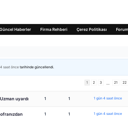
Güncel Haberler
Firma Rehberi
Çerez Politikası
Foru
 4 saat önce
tarihinde güncellendi.
1
2
3
21
22
…
! Uzman uyardı
1
1
1 gün 4 saat önce
sofranızdan
1
1
1 gün 4 saat önce