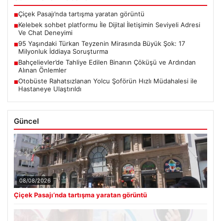
Çiçek Pasajı’nda tartışma yaratan görüntü
■
Kelebek sohbet platformu İle Dijital İletişimin Seviyeli Adresi
■
Ve Chat Deneyimi
95 Yaşındaki Türkan Teyzenin Mirasında Büyük Şok: 17
■
Milyonluk İddiaya Soruşturma
Bahçelievler’de Tahliye Edilen Binanın Çöküşü ve Ardından
■
Alınan Önlemler
Otobüste Rahatsızlanan Yolcu Şoförün Hızlı Müdahalesi ile
■
Hastaneye Ulaştırıldı
Güncel
08/08/2026
Çiçek Pasajı’nda tartışma yaratan görüntü