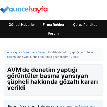
Güncel Haberler
Firma Rehberi
Çerez Politikası
Forum
Ana sayfa
›
Forumlar
›
Genel
›
AVM’de denetim yaptığı görüntüler
basına yansıyan şüpheli hakkında gözaltı kararı verildi
AVM’de denetim yaptığı
görüntüler basına yansıyan
şüpheli hakkında gözaltı kararı
verildi
Bu konu 0 yanıt içerir, 1 izleyen vardır ve en son
1 ay 2 hafta önce