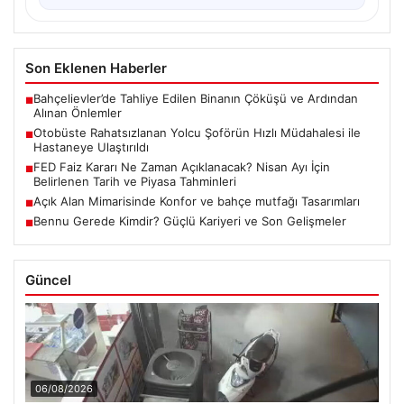
Son Eklenen Haberler
Bahçelievler’de Tahliye Edilen Binanın Çöküşü ve Ardından
■
Alınan Önlemler
Otobüste Rahatsızlanan Yolcu Şoförün Hızlı Müdahalesi ile
■
Hastaneye Ulaştırıldı
FED Faiz Kararı Ne Zaman Açıklanacak? Nisan Ayı İçin
■
Belirlenen Tarih ve Piyasa Tahminleri
Açık Alan Mimarisinde Konfor ve bahçe mutfağı Tasarımları
■
Bennu Gerede Kimdir? Güçlü Kariyeri ve Son Gelişmeler
■
Güncel
06/08/2026