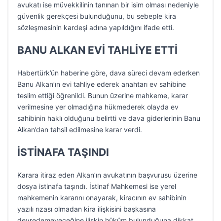
avukatı ise müvekkilinin tanınan bir isim olması nedeniyle
güvenlik gerekçesi bulunduğunu, bu sebeple kira
sözleşmesinin kardeşi adına yapıldığını ifade etti.
BANU ALKAN EVİ TAHLİYE ETTİ
Habertürk’ün haberine göre, dava süreci devam ederken
Banu Alkan’ın evi tahliye ederek anahtarı ev sahibine
teslim ettiği öğrenildi. Bunun üzerine mahkeme, karar
verilmesine yer olmadığına hükmederek olayda ev
sahibinin haklı olduğunu belirtti ve dava giderlerinin Banu
Alkan’dan tahsil edilmesine karar verdi.
İSTİNAFA TAŞINDI
Karara itiraz eden Alkan’ın avukatının başvurusu üzerine
dosya istinafa taşındı. İstinaf Mahkemesi ise yerel
mahkemenin kararını onayarak, kiracının ev sahibinin
yazılı rızası olmadan kira ilişkisini başkasına
devredemeyeceğine ilişkin hüküm bulunduğuna dikkat