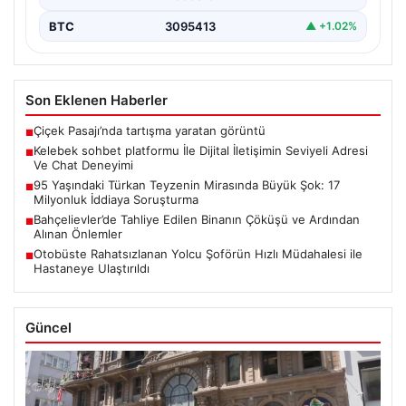
BTC
3095413
▲ +1.02%
Son Eklenen Haberler
Çiçek Pasajı’nda tartışma yaratan görüntü
■
Kelebek sohbet platformu İle Dijital İletişimin Seviyeli Adresi
■
Ve Chat Deneyimi
95 Yaşındaki Türkan Teyzenin Mirasında Büyük Şok: 17
■
Milyonluk İddiaya Soruşturma
Bahçelievler’de Tahliye Edilen Binanın Çöküşü ve Ardından
■
Alınan Önlemler
Otobüste Rahatsızlanan Yolcu Şoförün Hızlı Müdahalesi ile
■
Hastaneye Ulaştırıldı
Güncel