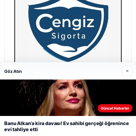
×
Göz Atın
Hastaş Beton
26/05/2026
Web sitemizi nasıl kullandığınızı daha iyi anlayabilmek,
Güncel Haberler
deneyiminizi kişiselleştirmek ve geliştirmek amacıyla çerezler
kullanıyoruz.
Çerez Politikamız
Banu Alkan’a kira davası! Ev sahibi gerçeği öğrenince
evi tahliye etti
Reddet
Kabul Et