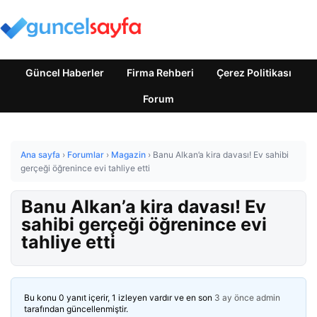
Güncel Haberler
Firma Rehberi
Çerez Politikası
Forum
Ana sayfa
›
Forumlar
›
Magazin
›
Banu Alkan’a kira davası! Ev sahibi
gerçeği öğrenince evi tahliye etti
Banu Alkan’a kira davası! Ev
sahibi gerçeği öğrenince evi
tahliye etti
Bu konu 0 yanıt içerir, 1 izleyen vardır ve en son
3 ay önce
admin
tarafından güncellenmiştir.