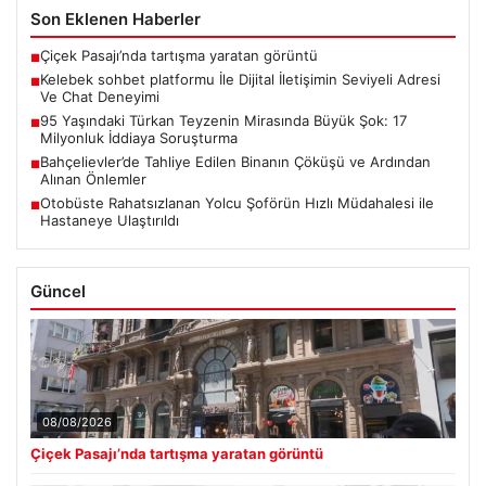
Son Eklenen Haberler
Çiçek Pasajı’nda tartışma yaratan görüntü
■
Kelebek sohbet platformu İle Dijital İletişimin Seviyeli Adresi
■
Ve Chat Deneyimi
95 Yaşındaki Türkan Teyzenin Mirasında Büyük Şok: 17
■
Milyonluk İddiaya Soruşturma
Bahçelievler’de Tahliye Edilen Binanın Çöküşü ve Ardından
■
Alınan Önlemler
Otobüste Rahatsızlanan Yolcu Şoförün Hızlı Müdahalesi ile
■
Hastaneye Ulaştırıldı
Güncel
08/08/2026
Çiçek Pasajı’nda tartışma yaratan görüntü