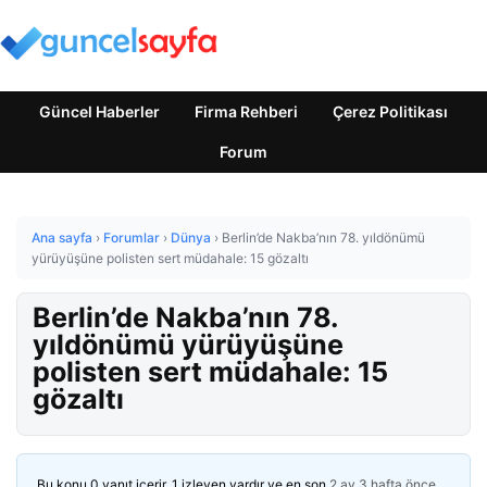
Güncel Haberler
Firma Rehberi
Çerez Politikası
Forum
Ana sayfa
›
Forumlar
›
Dünya
›
Berlin’de Nakba’nın 78. yıldönümü
yürüyüşüne polisten sert müdahale: 15 gözaltı
Berlin’de Nakba’nın 78.
yıldönümü yürüyüşüne
polisten sert müdahale: 15
gözaltı
Bu konu 0 yanıt içerir, 1 izleyen vardır ve en son
2 ay 3 hafta önce