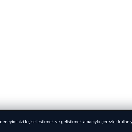
 deneyiminizi kişiselleştirmek ve geliştirmek amacıyla çerezler kullan
malta dil okulları
|
lemagrup.com.tr