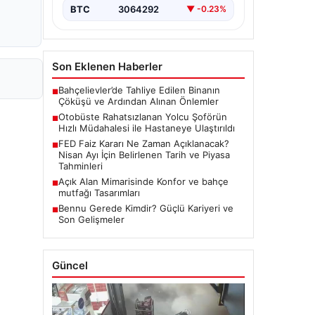
BTC
3064292
▼ -0.23%
Son Eklenen Haberler
Bahçelievler’de Tahliye Edilen Binanın
■
Çöküşü ve Ardından Alınan Önlemler
Otobüste Rahatsızlanan Yolcu Şoförün
■
Hızlı Müdahalesi ile Hastaneye Ulaştırıldı
FED Faiz Kararı Ne Zaman Açıklanacak?
■
Nisan Ayı İçin Belirlenen Tarih ve Piyasa
Tahminleri
Açık Alan Mimarisinde Konfor ve bahçe
■
mutfağı Tasarımları
Bennu Gerede Kimdir? Güçlü Kariyeri ve
■
Son Gelişmeler
Güncel