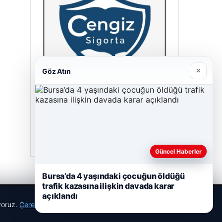
×
Göz Atın
Cengiz Sigorta
23/06/2026
Güncel Haberler
Bursa’da 4 yaşındaki çocuğun öldüğü
trafik kazasına ilişkin davada karar
açıklandı
ıyoruz.
Çerez Politikamız
Reddet
Kabul Et