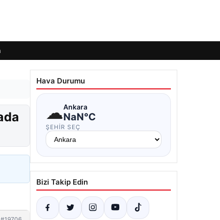
m
Hava Durumu
☁
Ankara
vada
NaN°C
ŞEHIR SEÇ
Bizi Takip Edin
#19706