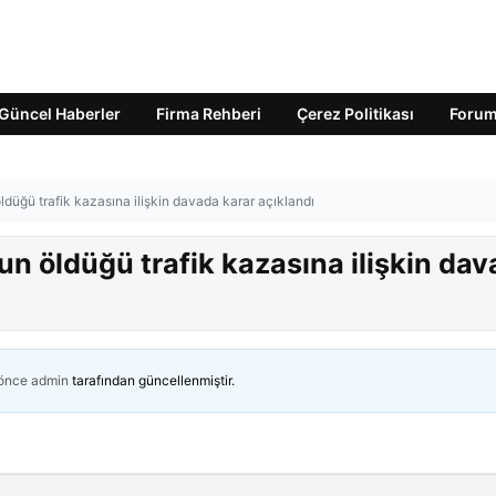
Güncel Haberler
Firma Rehberi
Çerez Politikası
Foru
düğü trafik kazasına ilişkin davada karar açıklandı
n öldüğü trafik kazasına ilişkin da
 önce
admin
tarafından güncellenmiştir.