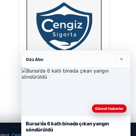
×
Göz Atın
Cengiz Sigorta
23/06/2026
Güncel Haberler
Bursa’da 6 katlı binada çıkan yangın
söndürüldü
ıyoruz.
Çerez Politikamız
Reddet
Kabul Et