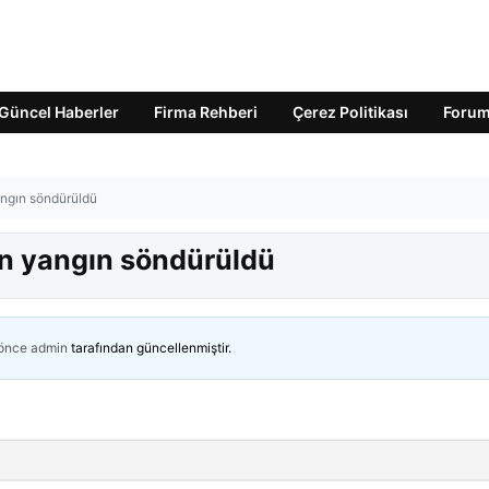
Güncel Haberler
Firma Rehberi
Çerez Politikası
Foru
angın söndürüldü
an yangın söndürüldü
 önce
admin
tarafından güncellenmiştir.