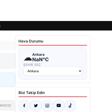
m
Hava Durumu
☁
Ankara
NaN°C
ŞEHIR SEÇ
Bizi Takip Edin
#20222