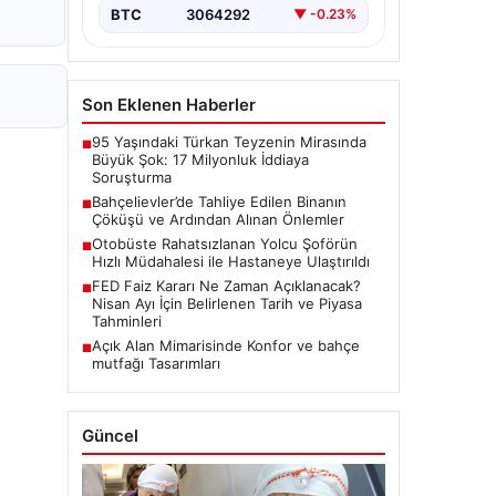
BTC
3064292
▼ -0.23%
Son Eklenen Haberler
95 Yaşındaki Türkan Teyzenin Mirasında
■
Büyük Şok: 17 Milyonluk İddiaya
Soruşturma
Bahçelievler’de Tahliye Edilen Binanın
■
Çöküşü ve Ardından Alınan Önlemler
Otobüste Rahatsızlanan Yolcu Şoförün
■
Hızlı Müdahalesi ile Hastaneye Ulaştırıldı
FED Faiz Kararı Ne Zaman Açıklanacak?
■
Nisan Ayı İçin Belirlenen Tarih ve Piyasa
Tahminleri
Açık Alan Mimarisinde Konfor ve bahçe
■
mutfağı Tasarımları
Güncel