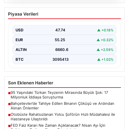
06.08.2026
Bahçelievler’de Tahliye Edilen Binanın
Piyasa Verileri
Çöküşü ve Ardından Alınan Önlemler
İstanbul'un Bahçelievler ilçesinde gece saatlerinde
yaşanan olay, Yenibosna Merkez Mahallesi Taşova
USD
47.74
▲ +0.18%
Sokak'ta bulunan dört…
EUR
55.25
▲ +0.32%
ALTIN
6660.6
▲ +2.59%
BTC
3095413
▲ +1.02%
Son Eklenen Haberler
95 Yaşındaki Türkan Teyzenin Mirasında Büyük Şok: 17
■
Milyonluk İddiaya Soruşturma
Bahçelievler’de Tahliye Edilen Binanın Çöküşü ve Ardından
■
Alınan Önlemler
Otobüste Rahatsızlanan Yolcu Şoförün Hızlı Müdahalesi ile
■
Hastaneye Ulaştırıldı
FED Faiz Kararı Ne Zaman Açıklanacak? Nisan Ayı İçin
■