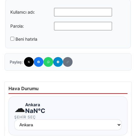
Kullanıcı adı:
Parola:
Beni hatırla
Paylaş:
Hava Durumu
☁
Ankara
NaN°C
ŞEHIR SEÇ