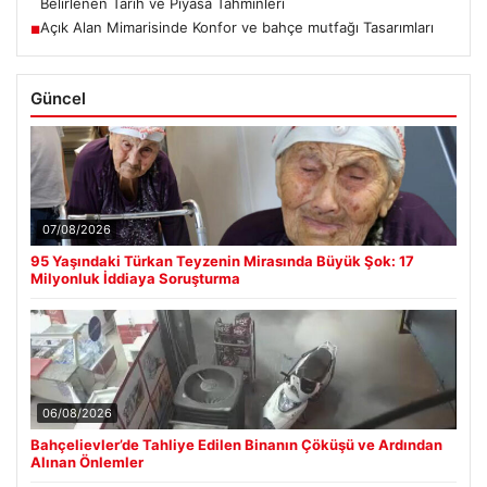
Belirlenen Tarih ve Piyasa Tahminleri
Açık Alan Mimarisinde Konfor ve bahçe mutfağı Tasarımları
■
Güncel
07/08/2026
95 Yaşındaki Türkan Teyzenin Mirasında Büyük Şok: 17
Milyonluk İddiaya Soruşturma
06/08/2026
Bahçelievler’de Tahliye Edilen Binanın Çöküşü ve Ardından
Alınan Önlemler