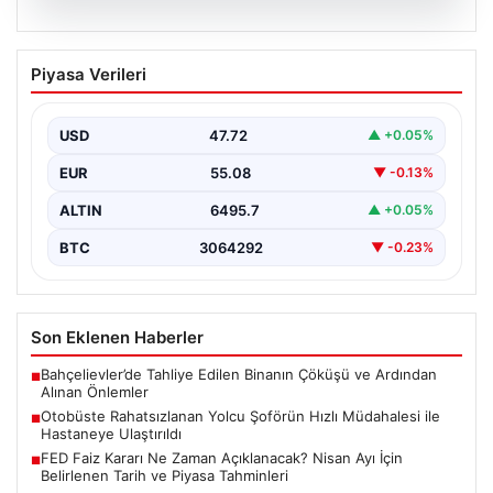
05.08.2026
Otobüste Rahatsızlanan Yolcu Şoförün
Piyasa Verileri
Hızlı Müdahalesi ile Hastaneye
Ulaştırıldı
USD
47.72
▲ +0.05%
Trabzon'da halk otobüsünde aniden rahatsızlanan 76
yaşındaki Hasan Öner, yolcuların desteği ve şoför
EUR
55.08
▼ -0.13%
Sinan…
ALTIN
6495.7
▲ +0.05%
BTC
3064292
▼ -0.23%
Son Eklenen Haberler
Bahçelievler’de Tahliye Edilen Binanın Çöküşü ve Ardından
■
Alınan Önlemler
Otobüste Rahatsızlanan Yolcu Şoförün Hızlı Müdahalesi ile
■
Hastaneye Ulaştırıldı
FED Faiz Kararı Ne Zaman Açıklanacak? Nisan Ayı İçin
■
Belirlenen Tarih ve Piyasa Tahminleri