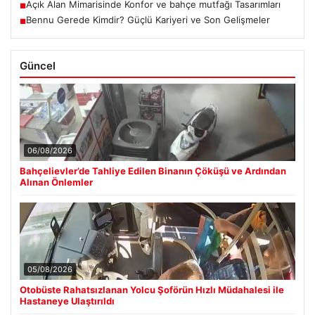
Açık Alan Mimarisinde Konfor ve bahçe mutfağı Tasarımları
■
Bennu Gerede Kimdir? Güçlü Kariyeri ve Son Gelişmeler
■
Güncel
06/08/2026
Bahçelievler’de Tahliye Edilen Binanın Çöküşü ve Ardından
Alınan Önlemler
05/08/2026
Otobüste Rahatsızlanan Yolcu Şoförün Hızlı Müdahalesi ile
Hastaneye Ulaştırıldı