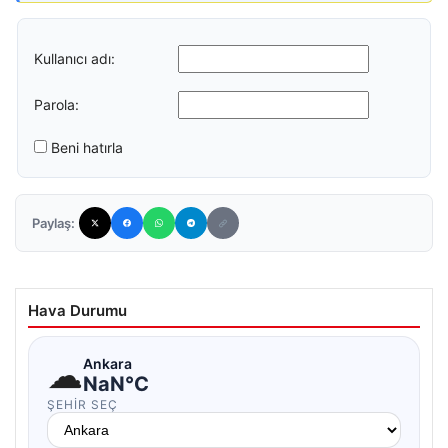
Kullanıcı adı:
Parola:
Beni hatırla
Paylaş:
Hava Durumu
☁
Ankara
NaN°C
ŞEHIR SEÇ