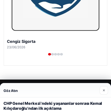
Cengiz Sigorta
23/06/2026
© 2026 Güncel Sayfa – Güncel Haberler
×
Göz Atın
Web sitemizi nasıl kullandığınızı daha iyi anlayabilmek,
malta dil okulları
|
lemagrup.com.tr
deneyiminizi kişiselleştirmek ve geliştirmek amacıyla çerezler
io
hub
kullanıyoruz.
Çerez Politikamız
CHP Genel Merkezi’ndeki yaşananlar sonrası Kemal
Kılıçdaroğlu’ndan ilk açıklama
Reddet
Kabul Et