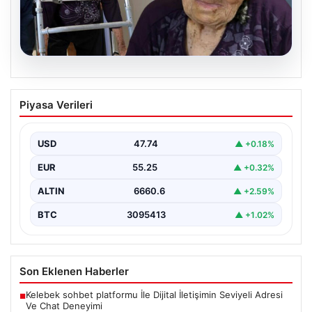
07.08.2026
95 Yaşındaki Türkan Teyzenin
Piyasa Verileri
Mirasında Büyük Şok: 17 Milyonluk
İddiaya Soruşturma
USD
47.74
▲ +0.18%
Adana'da yaşayan 95 yaşındaki Türkan İşbilir, hayatının
en zor dönemlerinden birini yaşıyor. Babasından miras…
EUR
55.25
▲ +0.32%
ALTIN
6660.6
▲ +2.59%
BTC
3095413
▲ +1.02%
Son Eklenen Haberler
Kelebek sohbet platformu İle Dijital İletişimin Seviyeli Adresi
■
Ve Chat Deneyimi