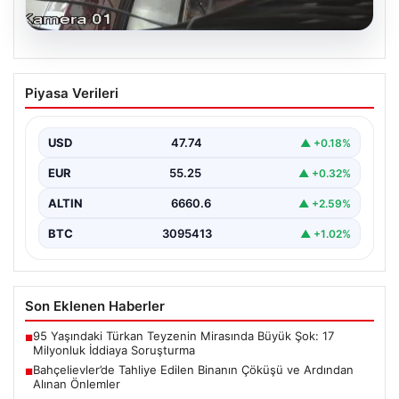
06.08.2026
Bahçelievler’de Tahliye Edilen Binanın
Piyasa Verileri
Çöküşü ve Ardından Alınan Önlemler
İstanbul'un Bahçelievler ilçesinde gece saatlerinde
yaşanan olay, Yenibosna Merkez Mahallesi Taşova
USD
47.74
▲ +0.18%
Sokak'ta bulunan dört…
EUR
55.25
▲ +0.32%
ALTIN
6660.6
▲ +2.59%
BTC
3095413
▲ +1.02%
Son Eklenen Haberler
95 Yaşındaki Türkan Teyzenin Mirasında Büyük Şok: 17
■
Milyonluk İddiaya Soruşturma
Bahçelievler’de Tahliye Edilen Binanın Çöküşü ve Ardından
■
Alınan Önlemler