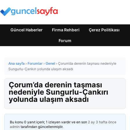
Güncel Haberler
Firma Rehberi
Çerez Politikası
Forum
Ana sayfa
›
Forumlar
›
Genel
›
Çorum’da derenin taşması nedeniyle
Sungurlu-Çankırı yolunda ulaşım aksadı
Çorum’da derenin taşması
nedeniyle Sungurlu-Çankırı
yolunda ulaşım aksadı
Bu konu 0 yanıt içerir, 1 izleyen vardır ve en son
2 ay 3 hafta önce
admin
tarafından güncellenmiştir.