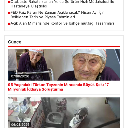
Otobüste Rahatsızlanan Yolcu Şoförün Hızlı Müdahalesi ile
■
Hastaneye Ulaştırıldı
FED Faiz Kararı Ne Zaman Açıklanacak? Nisan Ayı İçin
■
Belirlenen Tarih ve Piyasa Tahminleri
Açık Alan Mimarisinde Konfor ve bahçe mutfağı Tasarımları
■
Güncel
07/08/2026
95 Yaşındaki Türkan Teyzenin Mirasında Büyük Şok: 17
Milyonluk İddiaya Soruşturma
06/08/2026