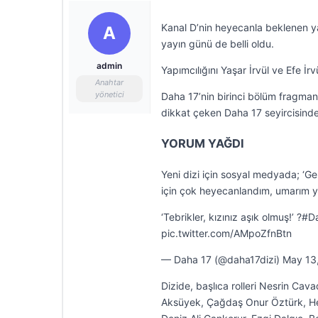
Kanal D’nin heyecanla beklenen yaz
A
yayın günü de belli oldu.
admin
Yapımcılığını Yaşar İrvül ve Efe İr
Anahtar
yönetici
Daha 17’nin birinci bölüm fragman
dikkat çeken Daha 17 seyircisinde
YORUM YAĞDI
Yeni dizi için sosyal medyada; ‘Ger
için çok heyecanlandım, umarım yük
‘Tebrikler, kızınız aşık olmuş!’ 
pic.twitter.com/AMpoZfnBtn
— Daha 17 (@daha17dizi) May 13
Dizide, başlıca rolleri Nesrin Ca
Aksüyek, Çağdaş Onur Öztürk, Hel