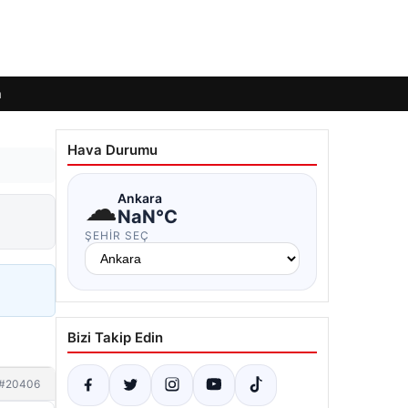
m
Hava Durumu
☁
Ankara
NaN°C
ŞEHIR SEÇ
Bizi Takip Edin
#20406