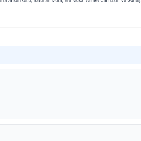
 Berra Ahsen Uslu, Batuhan Mora, Efe Musa, Ahmet Can Özer ve Güneş