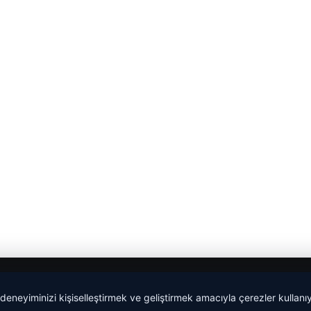
 deneyiminizi kişiselleştirmek ve geliştirmek amacıyla çerezler kullan
malta dil okulları
|
lemagrup.com.tr