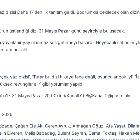
 dizisi Daha 17’den ilk tanıtım geldi. Bodrum’da çekilecek olan dizin
vül’ün üstlendiği dizi 31 Mayıs Pazar günü seyirciyle buluşacak.
ı yayınlanır yayınlanmaz ses getirmeyi başardı. Heyecanlı sahneleriyl
n tam not aldı.
çek yaz dizisi’, ‘Tutar bu dizi hikaye fena değil, oyuncular çok iyi’, ‘
sek reytingler alır’ gibi yorumlar yapıldı.
?#Daha17 31 Mayıs Pazar 20.00’de #KanalD’de!@KanalD @pastelfilm
, 2026
vadzade, Çağan Efe Ak, Ceren Ayruk, Armağan Oğuz, Ata Yaşat, Dilara
in Elveren, Melis Babadağ, Bülent Seyran, Cemal Toktaş, Hakan Meriç