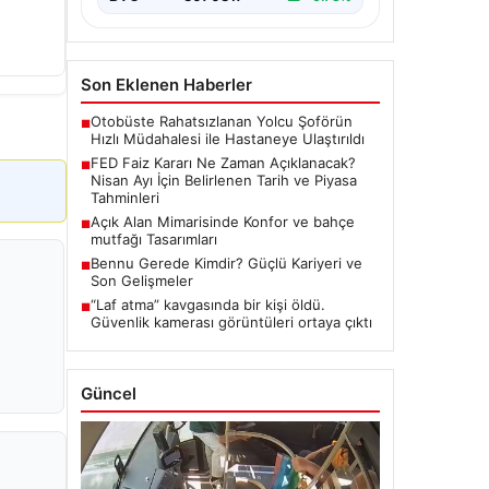
Son Eklenen Haberler
Otobüste Rahatsızlanan Yolcu Şoförün
■
Hızlı Müdahalesi ile Hastaneye Ulaştırıldı
FED Faiz Kararı Ne Zaman Açıklanacak?
■
Nisan Ayı İçin Belirlenen Tarih ve Piyasa
Tahminleri
Açık Alan Mimarisinde Konfor ve bahçe
■
mutfağı Tasarımları
Bennu Gerede Kimdir? Güçlü Kariyeri ve
■
Son Gelişmeler
“Laf atma” kavgasında bir kişi öldü.
■
Güvenlik kamerası görüntüleri ortaya çıktı
Güncel