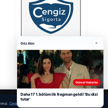
×
Göz Atın
Cengiz Sigorta
23/06/2026
Güncel Haberler
Daha 17 1. bölüm ilk fragman geldi! ‘Bu dizi
tutar’
ıyoruz.
Çerez Politikamız
Reddet
Kabul Et