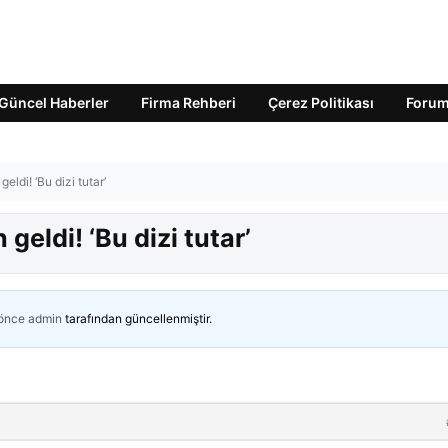
Güncel Haberler
Firma Rehberi
Çerez Politikası
Foru
eldi! ‘Bu dizi tutar’
geldi! ‘Bu dizi tutar’
 önce
admin
tarafından güncellenmiştir.