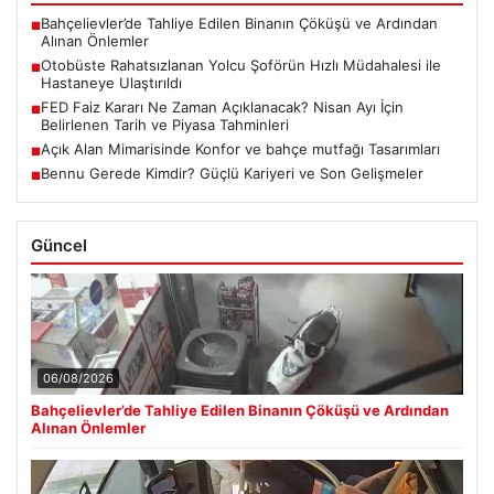
Bahçelievler’de Tahliye Edilen Binanın Çöküşü ve Ardından
■
Alınan Önlemler
Otobüste Rahatsızlanan Yolcu Şoförün Hızlı Müdahalesi ile
■
Hastaneye Ulaştırıldı
FED Faiz Kararı Ne Zaman Açıklanacak? Nisan Ayı İçin
■
Belirlenen Tarih ve Piyasa Tahminleri
Açık Alan Mimarisinde Konfor ve bahçe mutfağı Tasarımları
■
Bennu Gerede Kimdir? Güçlü Kariyeri ve Son Gelişmeler
■
Güncel
06/08/2026
Bahçelievler’de Tahliye Edilen Binanın Çöküşü ve Ardından
Alınan Önlemler