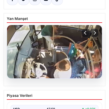
Yan Manşet
05.08.2026
Otobüste Rahatsızlanan Yolcu Şoförün
Piyasa Verileri
Hızlı Müdahalesi ile Hastaneye
Ulaştırıldı
USD
47.59
▲ +0.02%