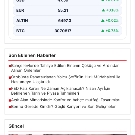
Trabzon'da halk otobüsünde aniden rahatsızlanan 76
yaşındaki Hasan Öner, yolcuların desteği ve şoför
EUR
55.21
▲ +0.18%
Sinan…
ALTIN
6497.3
▲ +0.02%
BTC
3070817
▲ +0.78%
Son Eklenen Haberler
Bahçelievler’de Tahliye Edilen Binanın Çöküşü ve Ardından
■
Alınan Önlemler
Otobüste Rahatsızlanan Yolcu Şoförün Hızlı Müdahalesi ile
■
Hastaneye Ulaştırıldı
FED Faiz Kararı Ne Zaman Açıklanacak? Nisan Ayı İçin
■
Belirlenen Tarih ve Piyasa Tahminleri
Açık Alan Mimarisinde Konfor ve bahçe mutfağı Tasarımları
■
Bennu Gerede Kimdir? Güçlü Kariyeri ve Son Gelişmeler
■
Güncel