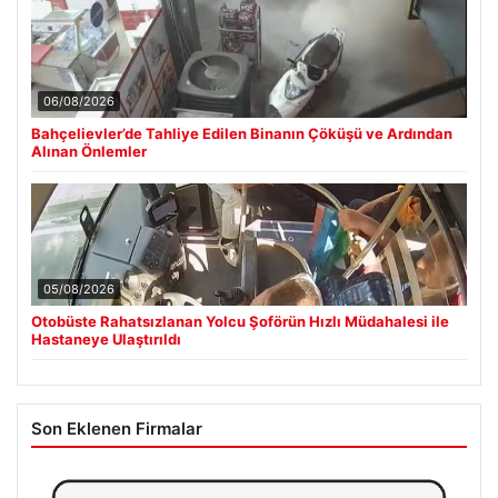
06/08/2026
Bahçelievler’de Tahliye Edilen Binanın Çöküşü ve Ardından
Alınan Önlemler
05/08/2026
Otobüste Rahatsızlanan Yolcu Şoförün Hızlı Müdahalesi ile
Hastaneye Ulaştırıldı
Son Eklenen Firmalar