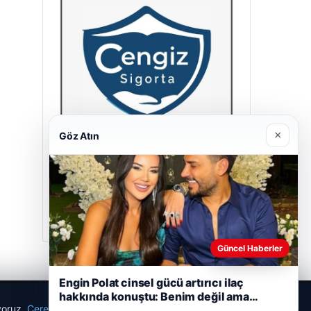
×
Göz Atın
Cengiz Sigorta
23/06/2026
Güncel Haberler
Engin Polat cinsel gücü artırıcı ilaç
hakkında konuştu: Benim değil ama…
ıyoruz.
Çerez Politikamız
Reddet
Kabul Et