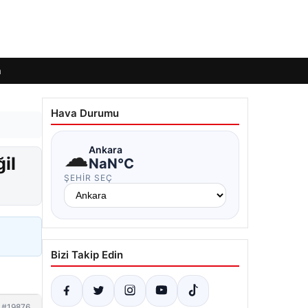
m
Hava Durumu
☁
Ankara
il
NaN°C
ŞEHIR SEÇ
Bizi Takip Edin
#19876