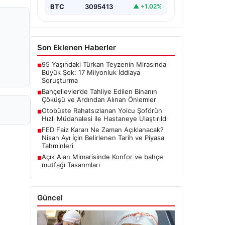
BTC
3095413
▲ +1.02%
Son Eklenen Haberler
95 Yaşındaki Türkan Teyzenin Mirasında
■
Büyük Şok: 17 Milyonluk İddiaya
Soruşturma
Bahçelievler’de Tahliye Edilen Binanın
■
Çöküşü ve Ardından Alınan Önlemler
Otobüste Rahatsızlanan Yolcu Şoförün
■
Hızlı Müdahalesi ile Hastaneye Ulaştırıldı
FED Faiz Kararı Ne Zaman Açıklanacak?
■
Nisan Ayı İçin Belirlenen Tarih ve Piyasa
Tahminleri
Açık Alan Mimarisinde Konfor ve bahçe
■
mutfağı Tasarımları
Güncel