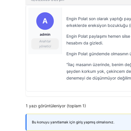
Engin Polat son olarak yaptığı p
A
erkeklerde ereksiyon bozukluğu (ikt
admin
Engin Polat paylaşımı hemen sil
Anahtar
hesabını da gizledi.
yönetici
Engin Polat gündemde olmasının ü
“İlaç masanın üzerinde, benim değ
şeyden korkum yok, çekincem de 
denemeyi de düşünmüyor değilim. 
1 yazı görüntüleniyor (toplam 1)
Bu konuyu yanıtlamak için giriş yapmış olmalısınız.