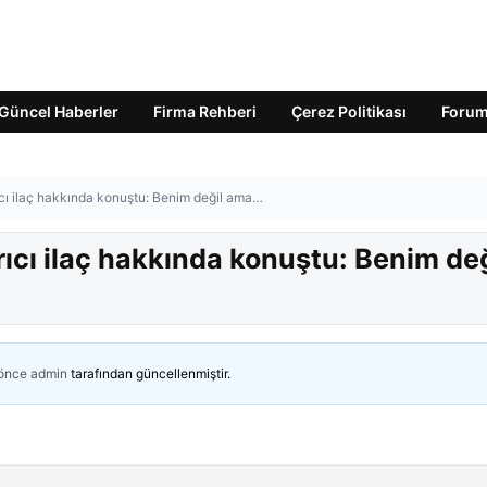
Güncel Haberler
Firma Rehberi
Çerez Politikası
Foru
rıcı ilaç hakkında konuştu: Benim değil ama…
rıcı ilaç hakkında konuştu: Benim değ
 önce
admin
tarafından güncellenmiştir.