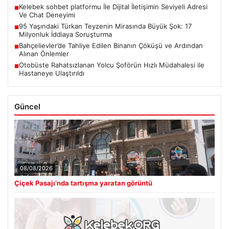
Kelebek sohbet platformu İle Dijital İletişimin Seviyeli Adresi
■
Ve Chat Deneyimi
95 Yaşındaki Türkan Teyzenin Mirasında Büyük Şok: 17
■
Milyonluk İddiaya Soruşturma
Bahçelievler’de Tahliye Edilen Binanın Çöküşü ve Ardından
■
Alınan Önlemler
Otobüste Rahatsızlanan Yolcu Şoförün Hızlı Müdahalesi ile
■
Hastaneye Ulaştırıldı
Güncel
08/08/2026
Çiçek Pasajı’nda tartışma yaratan görüntü