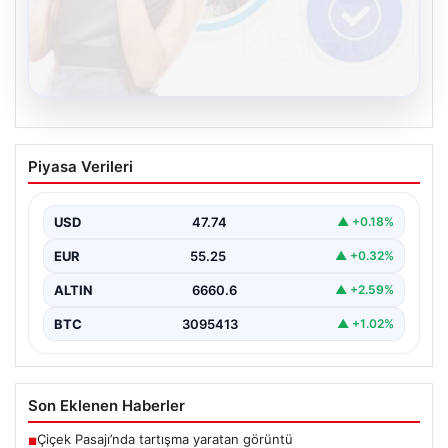
08.08.2026
Kelebek sohbet platformu İle Dijital
Piyasa Verileri
İletişimin Seviyeli Adresi Ve Chat
Deneyimi
USD
47.74
▲ +0.18%
İnternet dünyasında insanların kaliteli bir biçimde irtibat
kurması ciddi bir hassasiyet barındırmaktadır.
EUR
55.25
▲ +0.32%
Günümüzde pek…
ALTIN
6660.6
▲ +2.59%
BTC
3095413
▲ +1.02%
Son Eklenen Haberler
Çiçek Pasajı’nda tartışma yaratan görüntü
■