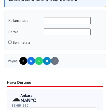
Kullanıcı adı:
Parola:
Beni hatırla
Paylaş:
Hava Durumu
☁
Ankara
NaN°C
ŞEHIR SEÇ