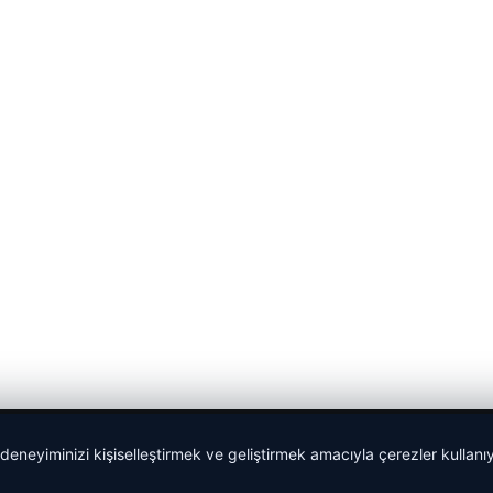
 deneyiminizi kişiselleştirmek ve geliştirmek amacıyla çerezler kullan
malta dil okulları
|
lemagrup.com.tr