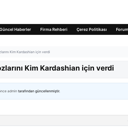
Güncel Haberler
Firma Rehberi
Çerez Politikası
Foru
larını Kim Kardashian için verdi
zlarını Kim Kardashian için verdi
 önce
admin
tarafından güncellenmiştir.