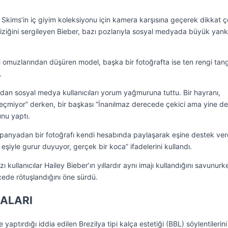
 Skims’in iç giyim koleksiyonu için kamera karşısına geçerek dikkat 
 fiziğini sergileyen Bieber, bazı pozlarıyla sosyal medyada büyük yank
 omuzlarından düşüren model, başka bir fotoğrafta ise ten rengi tang
.
ndan sosyal medya kullanıcıları yorum yağmuruna tuttu. Bir hayranı,
 geçmiyor” derken, bir başkası “İnanılmaz derecede çekici ama yine de
nu yaptı.
mpanyadan bir fotoğrafı kendi hesabında paylaşarak eşine destek ver
n eşiyle gurur duyuyor, gerçek bir koca” ifadelerini kullandı.
 kullanıcılar Hailey Bieber’ın yıllardır aynı imajı kullandığını savunurk
ecede rötuşlandığını öne sürdü.
İALARI
ptırdığı iddia edilen Brezilya tipi kalça estetiği (BBL) söylentilerini