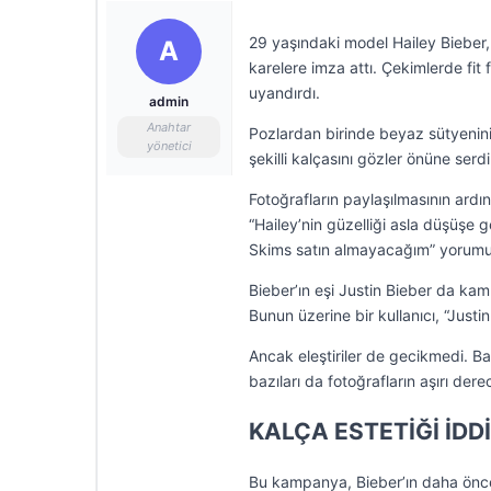
29 yaşındaki model Hailey Bieber,
A
karelere imza attı. Çekimlerde fit
uyandırdı.
admin
Anahtar
Pozlardan birinde beyaz sütyenini
yönetici
şekilli kalçasını gözler önüne serdi
Fotoğrafların paylaşılmasının ardı
“Hailey’nin güzelliği asla düşüşe
Skims satın almayacağım” yorumu
Bieber’ın eşi Justin Bieber da ka
Bunun üzerine bir kullanıcı, “Justi
Ancak eleştiriler de gecikmedi. Bazı
bazıları da fotoğrafların aşırı der
KALÇA ESTETİĞİ İDD
Bu kampanya, Bieber’ın daha önce ya