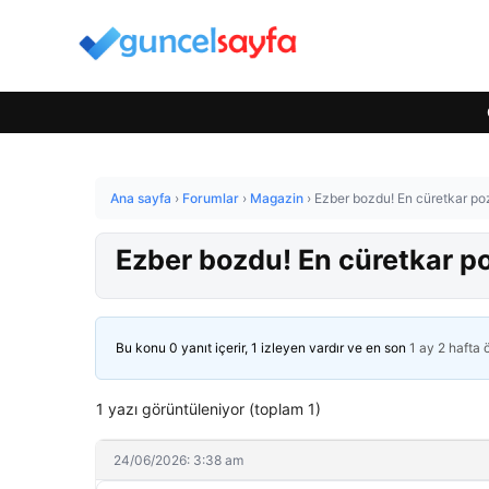
Ana sayfa
›
Forumlar
›
Magazin
›
Ezber bozdu! En cüretkar poz
Ezber bozdu! En cüretkar po
Bu konu 0 yanıt içerir, 1 izleyen vardır ve en son
1 ay 2 hafta
1 yazı görüntüleniyor (toplam 1)
24/06/2026: 3:38 am