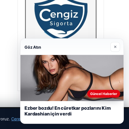
×
Göz Atın
Cengiz Sigorta
23/06/2026
Güncel Haberler
Ezber bozdu! En cüretkar pozlarını Kim
Kardashian için verdi
ıyoruz.
Çerez Politikamız
Reddet
Kabul Et