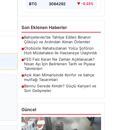
BTC
3064292
▼ -0.23%
Son Eklenen Haberler
Bahçelievler’de Tahliye Edilen Binanın
■
Çöküşü ve Ardından Alınan Önlemler
Otobüste Rahatsızlanan Yolcu Şoförün
■
Hızlı Müdahalesi ile Hastaneye Ulaştırıldı
FED Faiz Kararı Ne Zaman Açıklanacak?
■
Nisan Ayı İçin Belirlenen Tarih ve Piyasa
Tahminleri
Açık Alan Mimarisinde Konfor ve bahçe
■
mutfağı Tasarımları
Bennu Gerede Kimdir? Güçlü Kariyeri ve
■
Son Gelişmeler
Güncel