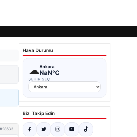
m
Hava Durumu
☁
Ankara
NaN°C
ŞEHIR SEÇ
Bizi Takip Edin
#28633