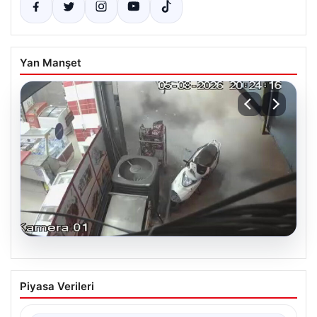
Yan Manşet
06.08.2026
Bahçelievler’de Tahliye Edilen Binanın
Piyasa Verileri
Çöküşü ve Ardından Alınan Önlemler
İstanbul'un Bahçelievler ilçesinde gece saatlerinde