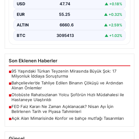
yaşanan olay, Yenibosna Merkez Mahallesi Taşova
USD
47.74
▲ +0.18%
Sokak'ta bulunan dört…
EUR
55.25
▲ +0.32%
ALTIN
6660.6
▲ +2.59%
BTC
3095413
▲ +1.02%
Son Eklenen Haberler
95 Yaşındaki Türkan Teyzenin Mirasında Büyük Şok: 17
■
Milyonluk İddiaya Soruşturma
Bahçelievler’de Tahliye Edilen Binanın Çöküşü ve Ardından
■
Alınan Önlemler
Otobüste Rahatsızlanan Yolcu Şoförün Hızlı Müdahalesi ile
■
Hastaneye Ulaştırıldı
FED Faiz Kararı Ne Zaman Açıklanacak? Nisan Ayı İçin
■
Belirlenen Tarih ve Piyasa Tahminleri
Açık Alan Mimarisinde Konfor ve bahçe mutfağı Tasarımları
■
Güncel