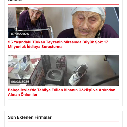
07/08/2026
95 Yaşındaki Türkan Teyzenin Mirasında Büyük Şok: 17
Milyonluk İddiaya Soruşturma
06/08/2026
Bahçelievler’de Tahliye Edilen Binanın Çöküşü ve Ardından
Alınan Önlemler
Son Eklenen Firmalar