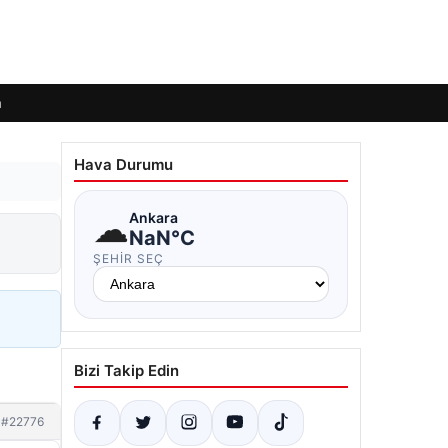
m
Hava Durumu
☁
Ankara
NaN°C
ŞEHIR SEÇ
Bizi Takip Edin
#22776