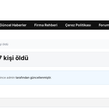
Güncel Haberler
Firma Rehberi
Çerez Politikası
Foru
şi öldü
 kişi öldü
 önce
admin
tarafından güncellenmiştir.