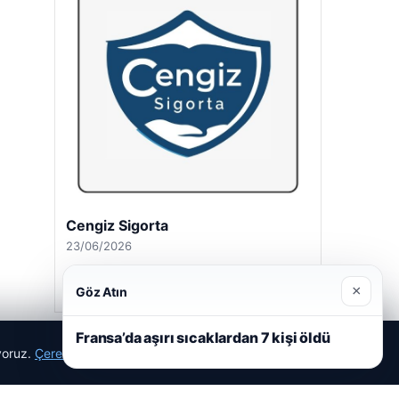
Cengiz Sigorta
23/06/2026
×
Göz Atın
Fransa’da aşırı sıcaklardan 7 kişi öldü
ıyoruz.
Çerez Politikamız
Reddet
Kabul Et