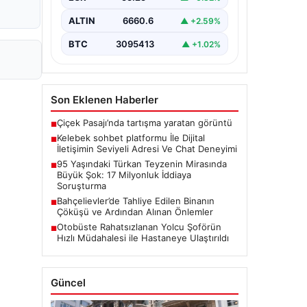
kaliteli bir biçimde irtibat kurması
ciddi bir hassasiyet barındırmaktadır.
ALTIN
6660.6
▲ +2.59%
Günümüzde pek…
BTC
3095413
▲ +1.02%
Son Eklenen Haberler
Çiçek Pasajı’nda tartışma yaratan görüntü
■
Kelebek sohbet platformu İle Dijital
■
İletişimin Seviyeli Adresi Ve Chat Deneyimi
95 Yaşındaki Türkan Teyzenin Mirasında
■
Büyük Şok: 17 Milyonluk İddiaya
Soruşturma
Bahçelievler’de Tahliye Edilen Binanın
■
Çöküşü ve Ardından Alınan Önlemler
Otobüste Rahatsızlanan Yolcu Şoförün
■
Hızlı Müdahalesi ile Hastaneye Ulaştırıldı
Güncel