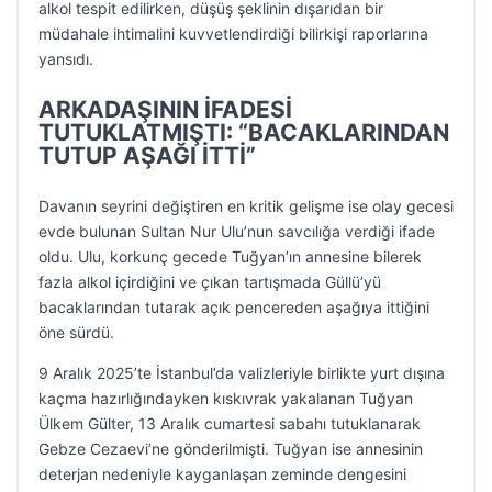
alkol tespit edilirken, düşüş şeklinin dışarıdan bir
müdahale ihtimalini kuvvetlendirdiği bilirkişi raporlarına
yansıdı.
ARKADAŞININ İFADESİ
TUTUKLATMIŞTI: “BACAKLARINDAN
TUTUP AŞAĞI İTTİ”
Davanın seyrini değiştiren en kritik gelişme ise olay gecesi
evde bulunan Sultan Nur Ulu’nun savcılığa verdiği ifade
oldu. Ulu, korkunç gecede Tuğyan’ın annesine bilerek
fazla alkol içirdiğini ve çıkan tartışmada Güllü’yü
bacaklarından tutarak açık pencereden aşağıya ittiğini
öne sürdü.
9 Aralık 2025’te İstanbul’da valizleriyle birlikte yurt dışına
kaçma hazırlığındayken kıskıvrak yakalanan Tuğyan
Ülkem Gülter, 13 Aralık cumartesi sabahı tutuklanarak
Gebze Cezaevi’ne gönderilmişti. Tuğyan ise annesinin
deterjan nedeniyle kayganlaşan zeminde dengesini