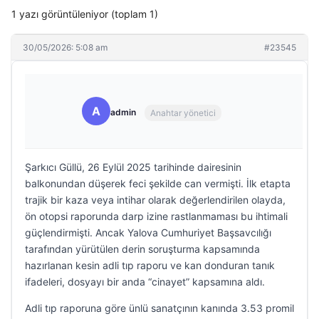
1 yazı görüntüleniyor (toplam 1)
30/05/2026: 5:08 am
#23545
A
admin
Anahtar yönetici
Şarkıcı Güllü, 26 Eylül 2025 tarihinde dairesinin
balkonundan düşerek feci şekilde can vermişti. İlk etapta
trajik bir kaza veya intihar olarak değerlendirilen olayda,
ön otopsi raporunda darp izine rastlanmaması bu ihtimali
güçlendirmişti. Ancak Yalova Cumhuriyet Başsavcılığı
tarafından yürütülen derin soruşturma kapsamında
hazırlanan kesin adli tıp raporu ve kan donduran tanık
ifadeleri, dosyayı bir anda “cinayet” kapsamına aldı.
Adli tıp raporuna göre ünlü sanatçının kanında 3.53 promil