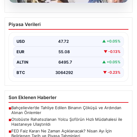
05.08.2026
Otobüste Rahatsızlanan Yolcu Şoförün
Piyasa Verileri
Hızlı Müdahalesi ile Hastaneye
Ulaştırıldı
USD
47.72
▲ +0.05%
Trabzon'da halk otobüsünde aniden rahatsızlanan 76
yaşındaki Hasan Öner, yolcuların desteği ve şoför
EUR
55.08
▼ -0.13%
Sinan…
ALTIN
6495.7
▲ +0.05%
BTC
3064292
▼ -0.23%
Son Eklenen Haberler
Bahçelievler’de Tahliye Edilen Binanın Çöküşü ve Ardından
■
Alınan Önlemler
Otobüste Rahatsızlanan Yolcu Şoförün Hızlı Müdahalesi ile
■
Hastaneye Ulaştırıldı
FED Faiz Kararı Ne Zaman Açıklanacak? Nisan Ayı İçin
■
Belirlenen Tarih ve Piyasa Tahminleri