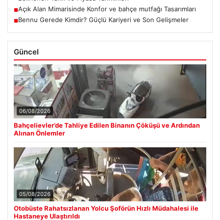
Açık Alan Mimarisinde Konfor ve bahçe mutfağı Tasarımları
■
Bennu Gerede Kimdir? Güçlü Kariyeri ve Son Gelişmeler
■
Güncel
06/08/2026
Bahçelievler’de Tahliye Edilen Binanın Çöküşü ve Ardından
Alınan Önlemler
05/08/2026
Otobüste Rahatsızlanan Yolcu Şoförün Hızlı Müdahalesi ile
Hastaneye Ulaştırıldı