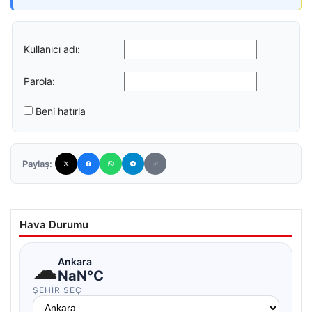
Kullanıcı adı:
Parola:
Beni hatırla
Paylaş:
Hava Durumu
☁
Ankara
NaN°C
ŞEHIR SEÇ