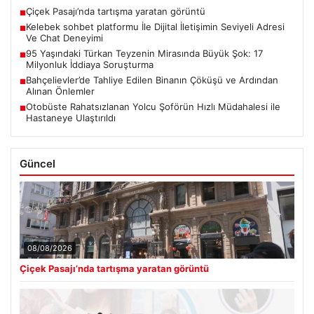
Çiçek Pasajı’nda tartışma yaratan görüntü
■
Kelebek sohbet platformu İle Dijital İletişimin Seviyeli Adresi
■
Ve Chat Deneyimi
95 Yaşındaki Türkan Teyzenin Mirasında Büyük Şok: 17
■
Milyonluk İddiaya Soruşturma
Bahçelievler’de Tahliye Edilen Binanın Çöküşü ve Ardından
■
Alınan Önlemler
Otobüste Rahatsızlanan Yolcu Şoförün Hızlı Müdahalesi ile
■
Hastaneye Ulaştırıldı
Güncel
08/08/2026
Çiçek Pasajı’nda tartışma yaratan görüntü