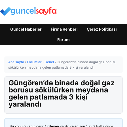
Güncel Haberler
Firma Rehberi
Çerez Politikası
Forum
Ana sayfa
›
Forumlar
›
Genel
›
Güngören’de binada doğal gaz borusu
sökülürken meydana gelen patlamada 3 kişi yaralandı
Güngören’de binada doğal gaz
borusu sökülürken meydana
gelen patlamada 3 kişi
yaralandı
Bu konu 0 yanıt içerir, 1 izleyen vardır ve en son
1 ay 2 hafta önce