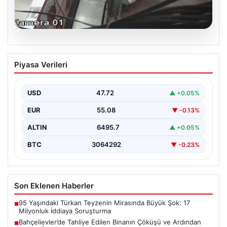
06.08.2026
Bahçelievler’de Tahliye Edilen Binanın
Piyasa Verileri
Çöküşü ve Ardından Alınan Önlemler
İstanbul'un Bahçelievler ilçesinde gece saatlerinde
yaşanan olay, Yenibosna Merkez Mahallesi Taşova
USD
47.72
▲ +0.05%
Sokak'ta bulunan dört…
EUR
55.08
▼ -0.13%
ALTIN
6495.7
▲ +0.05%
BTC
3064292
▼ -0.23%
Son Eklenen Haberler
95 Yaşındaki Türkan Teyzenin Mirasında Büyük Şok: 17
■
Milyonluk İddiaya Soruşturma
Bahçelievler’de Tahliye Edilen Binanın Çöküşü ve Ardından
■