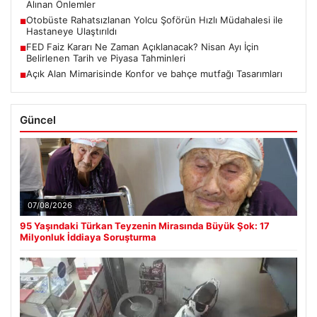
Alınan Önlemler
Otobüste Rahatsızlanan Yolcu Şoförün Hızlı Müdahalesi ile
■
Hastaneye Ulaştırıldı
FED Faiz Kararı Ne Zaman Açıklanacak? Nisan Ayı İçin
■
Belirlenen Tarih ve Piyasa Tahminleri
Açık Alan Mimarisinde Konfor ve bahçe mutfağı Tasarımları
■
Güncel
07/08/2026
95 Yaşındaki Türkan Teyzenin Mirasında Büyük Şok: 17
Milyonluk İddiaya Soruşturma