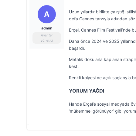
Uzun yıllardır birlikte çalıştığı s
A
defa Cannes tarzıyla adından söz e
admin
Erçel, Cannes Film Festivali’nde bu
Anahtar
yönetici
Daha önce 2024 ve 2025 yıllarında
başardı.
Metalik dokularla kaplanan straple
kesti.
Renkli kolyesi ve açık saçlarıyla 
YORUM YAĞDI
Hande Erçel’e sosyal medyada övgü
‘mükemmel görünüyor’ gibi yoruml