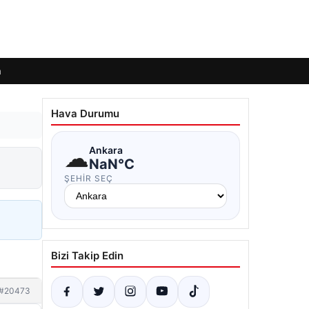
m
Hava Durumu
☁
Ankara
NaN°C
ŞEHIR SEÇ
Bizi Takip Edin
#20473