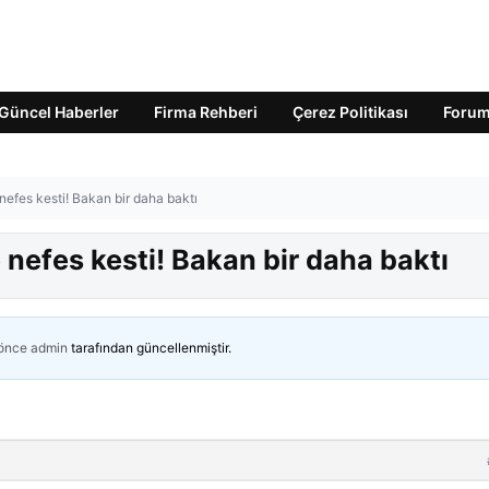
Güncel Haberler
Firma Rehberi
Çerez Politikası
Foru
efes kesti! Bakan bir daha baktı
nefes kesti! Bakan bir daha baktı
 önce
admin
tarafından güncellenmiştir.