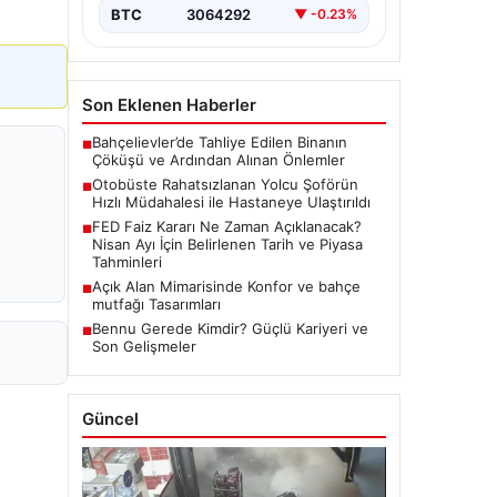
BTC
3064292
▼ -0.23%
Son Eklenen Haberler
Bahçelievler’de Tahliye Edilen Binanın
■
Çöküşü ve Ardından Alınan Önlemler
Otobüste Rahatsızlanan Yolcu Şoförün
■
Hızlı Müdahalesi ile Hastaneye Ulaştırıldı
FED Faiz Kararı Ne Zaman Açıklanacak?
■
Nisan Ayı İçin Belirlenen Tarih ve Piyasa
Tahminleri
Açık Alan Mimarisinde Konfor ve bahçe
■
mutfağı Tasarımları
Bennu Gerede Kimdir? Güçlü Kariyeri ve
■
Son Gelişmeler
Güncel