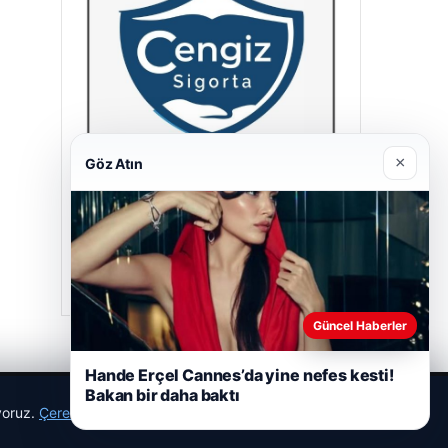
×
Göz Atın
Cengiz Sigorta
23/06/2026
Güncel Haberler
Hande Erçel Cannes’da yine nefes kesti!
Bakan bir daha baktı
ıyoruz.
Çerez Politikamız
Reddet
Kabul Et