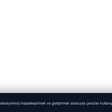
 deneyiminizi kişiselleştirmek ve geliştirmek amacıyla çerezler kullan
malta dil okulları
|
lemagrup.com.tr