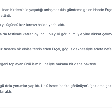
tilisti İnan Kırdemir ile yaşadığı anlaşmazlıkla gündeme gelen Hande Erç
ttirdi.
 yıl üçüncü kez kırmızı halıda yerini aldı.
 da festivale katılan oyuncu, bu yılki görünümüyle yine dikkat çekm
z tasarım bir elbise tercih eden Erçel, göğüs dekoltesiyle adeta nefe
beğeni toplayan ünlü isim bu haliyle bakana bir daha baktırdı.
 dolu yorumlar yapıldı. Ünlü isme; ‘harika görünüyor’, ‘çok ama çok i
ar aldı.