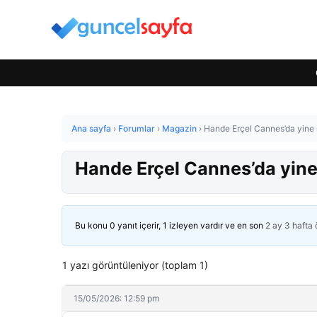
Ana sayfa
›
Forumlar
›
Magazin
›
Hande Erçel Cannes’da yine n
Hande Erçel Cannes’da yine 
Bu konu 0 yanıt içerir, 1 izleyen vardır ve en son
2 ay 3 hafta
1 yazı görüntüleniyor (toplam 1)
15/05/2026: 12:59 pm