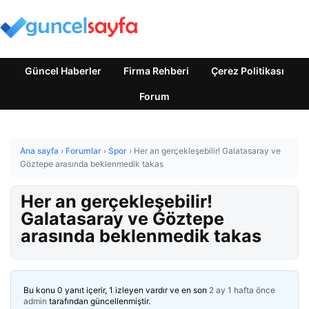
Güncel Haberler
Firma Rehberi
Çerez Politikası
Forum
Ana sayfa
›
Forumlar
›
Spor
›
Her an gerçekleşebilir! Galatasaray ve
Göztepe arasında beklenmedik takas
Her an gerçekleşebilir!
Galatasaray ve Göztepe
arasında beklenmedik takas
Bu konu 0 yanıt içerir, 1 izleyen vardır ve en son
2 ay 1 hafta önce
admin
tarafından güncellenmiştir.