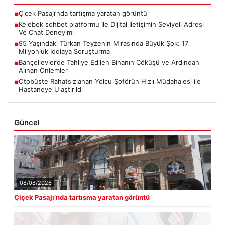
Çiçek Pasajı’nda tartışma yaratan görüntü
■
Kelebek sohbet platformu İle Dijital İletişimin Seviyeli Adresi
■
Ve Chat Deneyimi
95 Yaşındaki Türkan Teyzenin Mirasında Büyük Şok: 17
■
Milyonluk İddiaya Soruşturma
Bahçelievler’de Tahliye Edilen Binanın Çöküşü ve Ardından
■
Alınan Önlemler
Otobüste Rahatsızlanan Yolcu Şoförün Hızlı Müdahalesi ile
■
Hastaneye Ulaştırıldı
Güncel
08/08/2026
Çiçek Pasajı’nda tartışma yaratan görüntü