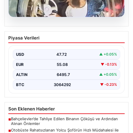
05.08.2026
Otobüste Rahatsızlanan Yolcu Şoförün
Piyasa Verileri
Hızlı Müdahalesi ile Hastaneye
Ulaştırıldı
USD
47.72
▲ +0.05%
Trabzon'da halk otobüsünde aniden rahatsızlanan 76
yaşındaki Hasan Öner, yolcuların desteği ve şoför
EUR
55.08
▼ -0.13%
Sinan…
ALTIN
6495.7
▲ +0.05%
BTC
3064292
▼ -0.23%
Son Eklenen Haberler
Bahçelievler’de Tahliye Edilen Binanın Çöküşü ve Ardından
■
Alınan Önlemler
Otobüste Rahatsızlanan Yolcu Şoförün Hızlı Müdahalesi ile
■