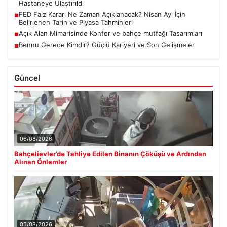
Hastaneye Ulaştırıldı
FED Faiz Kararı Ne Zaman Açıklanacak? Nisan Ayı İçin
■
Belirlenen Tarih ve Piyasa Tahminleri
Açık Alan Mimarisinde Konfor ve bahçe mutfağı Tasarımları
■
Bennu Gerede Kimdir? Güçlü Kariyeri ve Son Gelişmeler
■
Güncel
06/08/2026
Bahçelievler’de Tahliye Edilen Binanın Çöküşü ve Ardından
Alınan Önlemler
05/08/2026