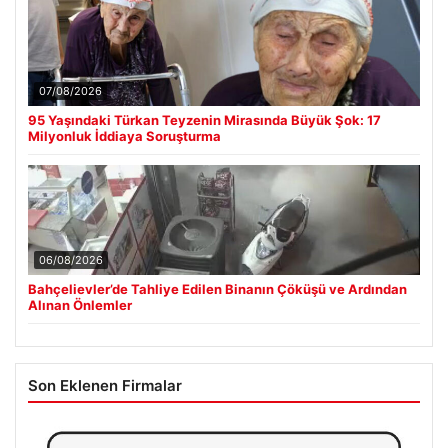
07/08/2026
95 Yaşındaki Türkan Teyzenin Mirasında Büyük Şok: 17
Milyonluk İddiaya Soruşturma
06/08/2026
Bahçelievler’de Tahliye Edilen Binanın Çöküşü ve Ardından
Alınan Önlemler
Son Eklenen Firmalar