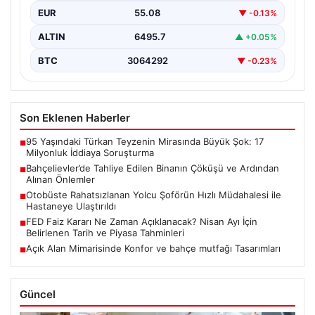
EUR
55.08
▼ -0.13%
ALTIN
6495.7
▲ +0.05%
BTC
3064292
▼ -0.23%
Son Eklenen Haberler
95 Yaşındaki Türkan Teyzenin Mirasında Büyük Şok: 17
■
Milyonluk İddiaya Soruşturma
Bahçelievler’de Tahliye Edilen Binanın Çöküşü ve Ardından
■
Alınan Önlemler
Otobüste Rahatsızlanan Yolcu Şoförün Hızlı Müdahalesi ile
■
Hastaneye Ulaştırıldı
FED Faiz Kararı Ne Zaman Açıklanacak? Nisan Ayı İçin
■
Belirlenen Tarih ve Piyasa Tahminleri
Açık Alan Mimarisinde Konfor ve bahçe mutfağı Tasarımları
■
Güncel