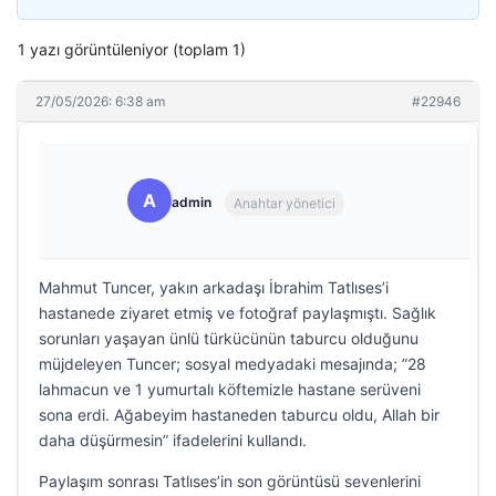
1 yazı görüntüleniyor (toplam 1)
27/05/2026: 6:38 am
#22946
A
admin
Anahtar yönetici
Mahmut Tuncer, yakın arkadaşı İbrahim Tatlıses’i
hastanede ziyaret etmiş ve fotoğraf paylaşmıştı. Sağlık
sorunları yaşayan ünlü türkücünün taburcu olduğunu
müjdeleyen Tuncer; sosyal medyadaki mesajında; ”28
lahmacun ve 1 yumurtalı köftemizle hastane serüveni
sona erdi. Ağabeyim hastaneden taburcu oldu, Allah bir
daha düşürmesin” ifadelerini kullandı.
Paylaşım sonrası Tatlıses’in son görüntüsü sevenlerini