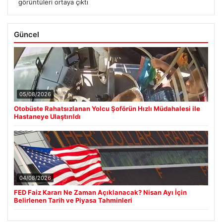
görüntüleri ortaya çıktı
Güncel
05/08/2026
Otobüste Rahatsızlanan Yolcu Şoförün Hızlı Müdahalesi ile
Hastaneye Ulaştırıldı
04/08/2026
FED Faiz Kararı Ne Zaman Açıklanacak? Nisan Ayı İçin
Belirlenen Tarih ve Piyasa Tahminleri