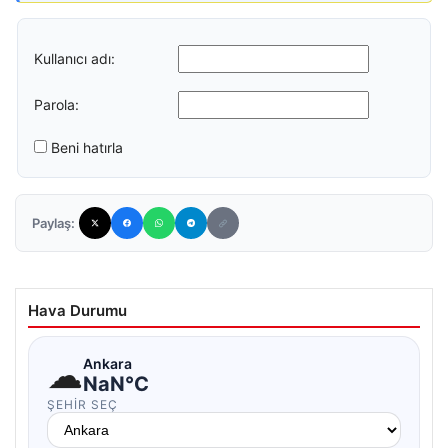
Kullanıcı adı:
Parola:
Beni hatırla
Paylaş:
Hava Durumu
☁
Ankara
NaN°C
ŞEHIR SEÇ