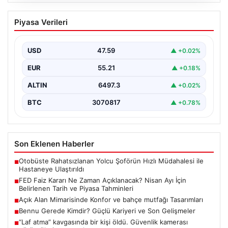
04.08.2026
FED Faiz Kararı Ne Zaman Açıklanacak?
Piyasa Verileri
Nisan Ayı İçin Belirlenen Tarih ve Piyasa
Tahminleri
USD
47.59
▲ +0.02%
Altın, dolar, borsa ve kripto para yatırımcılarının
yakından takip ettiği gelişmelerden biri de ABD…
EUR
55.21
▲ +0.18%
ALTIN
6497.3
▲ +0.02%
BTC
3070817
▲ +0.78%
Son Eklenen Haberler
Otobüste Rahatsızlanan Yolcu Şoförün Hızlı Müdahalesi ile
■
Hastaneye Ulaştırıldı
FED Faiz Kararı Ne Zaman Açıklanacak? Nisan Ayı İçin
■
Belirlenen Tarih ve Piyasa Tahminleri
Açık Alan Mimarisinde Konfor ve bahçe mutfağı Tasarımları
■
Bennu Gerede Kimdir? Güçlü Kariyeri ve Son Gelişmeler
■
“Laf atma” kavgasında bir kişi öldü. Güvenlik kamerası
■