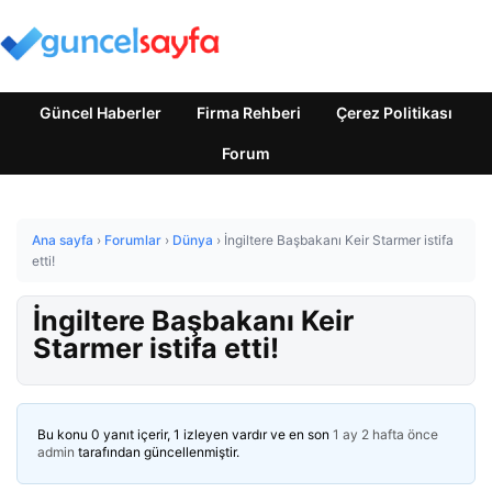
Güncel Haberler
Firma Rehberi
Çerez Politikası
Forum
Ana sayfa
›
Forumlar
›
Dünya
›
İngiltere Başbakanı Keir Starmer istifa
etti!
İngiltere Başbakanı Keir
Starmer istifa etti!
Bu konu 0 yanıt içerir, 1 izleyen vardır ve en son
1 ay 2 hafta önce
admin
tarafından güncellenmiştir.