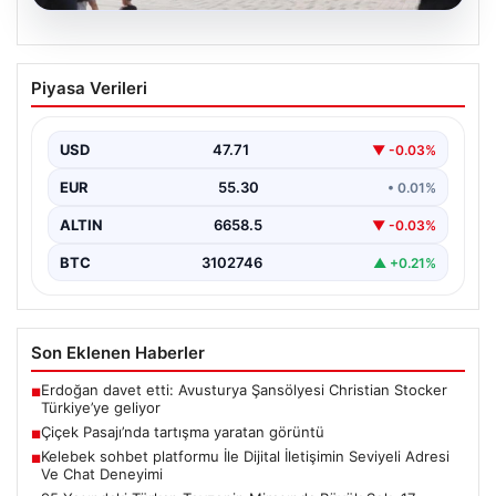
08.08.2026
Çiçek Pasajı’nda tartışma yaratan
Piyasa Verileri
görüntü
{"title": "Çiçek Pasajı Önünde Reklam Uygulamaları
Tartışma Yarattı", "content": "İstanbul’un tarihi
USD
47.71
▼ -0.03%
dokusunu yansıtan ve…
EUR
55.30
• 0.01%
ALTIN
6658.5
▼ -0.03%
BTC
3102746
▲ +0.21%
Son Eklenen Haberler
Erdoğan davet etti: Avusturya Şansölyesi Christian Stocker
■
Türkiye’ye geliyor
Çiçek Pasajı’nda tartışma yaratan görüntü
■
Kelebek sohbet platformu İle Dijital İletişimin Seviyeli Adresi
■
Ve Chat Deneyimi