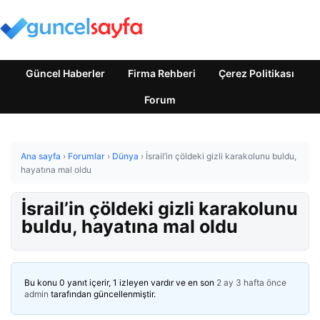
Güncel Haberler
Firma Rehberi
Çerez Politikası
Forum
Ana sayfa
›
Forumlar
›
Dünya
›
İsrail’in çöldeki gizli karakolunu buldu,
hayatına mal oldu
İsrail’in çöldeki gizli karakolunu
buldu, hayatına mal oldu
Bu konu 0 yanıt içerir, 1 izleyen vardır ve en son
2 ay 3 hafta önce
admin
tarafından güncellenmiştir.