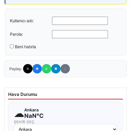
Kullanıcı adı:
Parola:
Beni hatırla
Paylaş:
Hava Durumu
☁
Ankara
NaN°C
ŞEHIR SEÇ