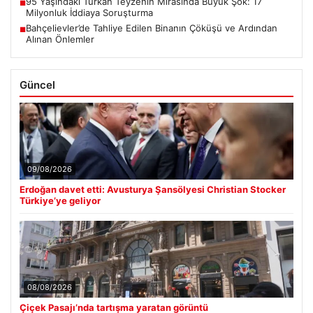
95 Yaşındaki Türkan Teyzenin Mirasında Büyük Şok: 17
■
Milyonluk İddiaya Soruşturma
Bahçelievler’de Tahliye Edilen Binanın Çöküşü ve Ardından
■
Alınan Önlemler
Güncel
09/08/2026
Erdoğan davet etti: Avusturya Şansölyesi Christian Stocker
Türkiye’ye geliyor
08/08/2026
Çiçek Pasajı’nda tartışma yaratan görüntü