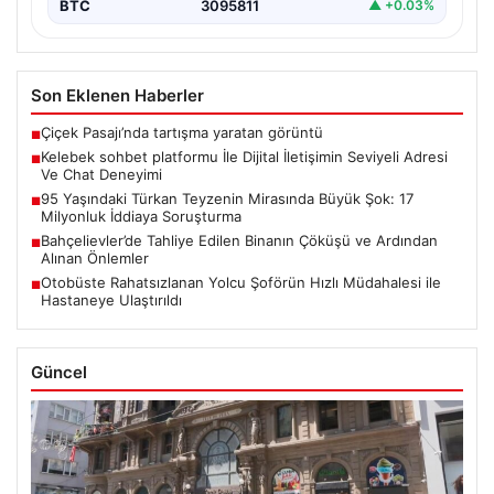
BTC
3095811
▲ +0.03%
Son Eklenen Haberler
Çiçek Pasajı’nda tartışma yaratan görüntü
■
Kelebek sohbet platformu İle Dijital İletişimin Seviyeli Adresi
■
Ve Chat Deneyimi
95 Yaşındaki Türkan Teyzenin Mirasında Büyük Şok: 17
■
Milyonluk İddiaya Soruşturma
Bahçelievler’de Tahliye Edilen Binanın Çöküşü ve Ardından
■
Alınan Önlemler
Otobüste Rahatsızlanan Yolcu Şoförün Hızlı Müdahalesi ile
■
Hastaneye Ulaştırıldı
Güncel