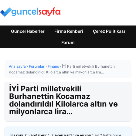
Güncel Haberler
Firma Rehberi
Çerez Politikası
Forum
Ana sayfa
›
Forumlar
›
Finans
›
İYİ Parti milletvekili Burhanettin
Kocamaz dolandırıldı! Kilolarca altın ve milyonlarca lira…
İYİ Parti milletvekili
Burhanettin Kocamaz
dolandırıldı! Kilolarca altın ve
milyonlarca lira…
Bu konu 0 yanıt içerir, 1 izleyen vardır ve en son
1 ay 2 hafta önce