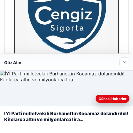
×
Göz Atın
Cengiz Sigorta
23/06/2026
Web sitemizi nasıl kullandığınızı daha iyi anlayabilmek,
Güncel Haberler
deneyiminizi kişiselleştirmek ve geliştirmek amacıyla çerezler
kullanıyoruz.
Çerez Politikamız
İYİ Parti milletvekili Burhanettin Kocamaz dolandırıldı!
Kilolarca altın ve milyonlarca lira…
Reddet
Kabul Et