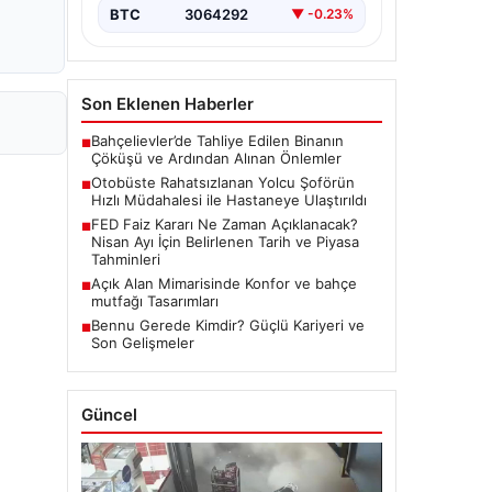
BTC
3064292
▼ -0.23%
Son Eklenen Haberler
Bahçelievler’de Tahliye Edilen Binanın
■
Çöküşü ve Ardından Alınan Önlemler
Otobüste Rahatsızlanan Yolcu Şoförün
■
Hızlı Müdahalesi ile Hastaneye Ulaştırıldı
FED Faiz Kararı Ne Zaman Açıklanacak?
■
Nisan Ayı İçin Belirlenen Tarih ve Piyasa
Tahminleri
Açık Alan Mimarisinde Konfor ve bahçe
■
mutfağı Tasarımları
Bennu Gerede Kimdir? Güçlü Kariyeri ve
■
Son Gelişmeler
Güncel