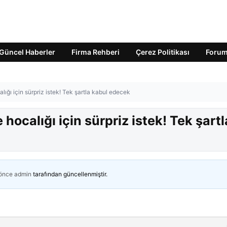
Güncel Haberler
Firma Rehberi
Çerez Politikası
Foru
ığı için sürpriz istek! Tek şartla kabul edecek
ocalığı için sürpriz istek! Tek şartl
 önce
admin
tarafından güncellenmiştir.