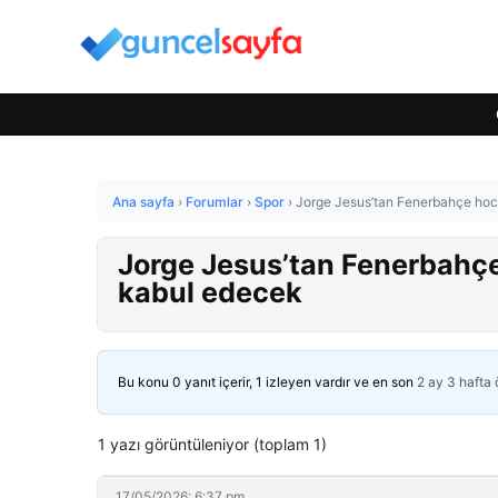
Ana sayfa
›
Forumlar
›
Spor
›
Jorge Jesus’tan Fenerbahçe hocal
Jorge Jesus’tan Fenerbahçe h
kabul edecek
Bu konu 0 yanıt içerir, 1 izleyen vardır ve en son
2 ay 3 hafta
1 yazı görüntüleniyor (toplam 1)
17/05/2026: 6:37 pm