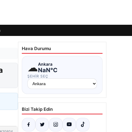
m
Hava Durumu
☁
Ankara
a
NaN°C
ŞEHIR SEÇ
Bizi Takip Edin
#20924