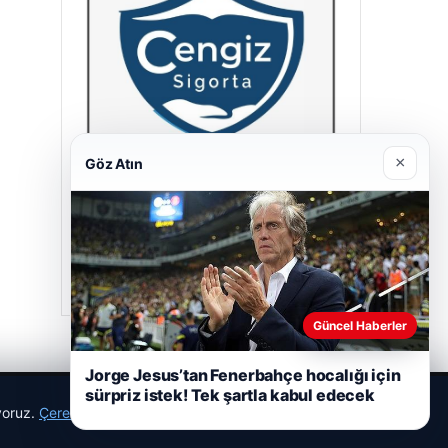
×
Göz Atın
Cengiz Sigorta
23/06/2026
Güncel Haberler
Jorge Jesus’tan Fenerbahçe hocalığı için
sürpriz istek! Tek şartla kabul edecek
ıyoruz.
Çerez Politikamız
Reddet
Kabul Et