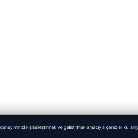
 deneyiminizi kişiselleştirmek ve geliştirmek amacıyla çerezler kullan
malta dil okulları
|
lemagrup.com.tr