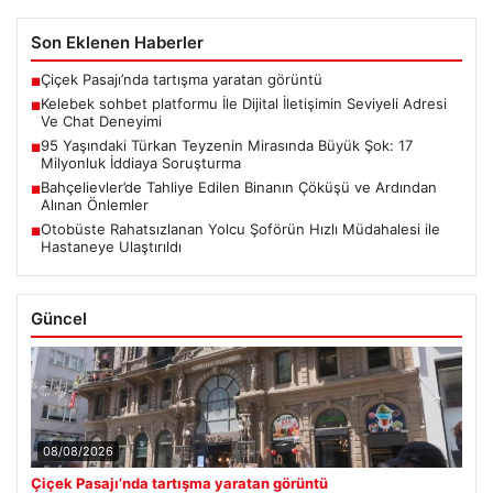
Son Eklenen Haberler
Çiçek Pasajı’nda tartışma yaratan görüntü
■
Kelebek sohbet platformu İle Dijital İletişimin Seviyeli Adresi
■
Ve Chat Deneyimi
95 Yaşındaki Türkan Teyzenin Mirasında Büyük Şok: 17
■
Milyonluk İddiaya Soruşturma
Bahçelievler’de Tahliye Edilen Binanın Çöküşü ve Ardından
■
Alınan Önlemler
Otobüste Rahatsızlanan Yolcu Şoförün Hızlı Müdahalesi ile
■
Hastaneye Ulaştırıldı
Güncel
08/08/2026
Çiçek Pasajı’nda tartışma yaratan görüntü