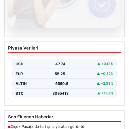
08.08.2026
Kelebek sohbet platformu İle Dijital
Piyasa Verileri
İletişimin Seviyeli Adresi Ve Chat
Deneyimi
USD
47.74
▲ +0.18%
İnternet dünyasında insanların kaliteli bir biçimde irtibat
kurması ciddi bir hassasiyet barındırmaktadır.
EUR
55.25
▲ +0.32%
Günümüzde pek…
ALTIN
6660.6
▲ +2.59%
BTC
3095413
▲ +1.02%
Son Eklenen Haberler
Çiçek Pasajı’nda tartışma yaratan görüntü
■