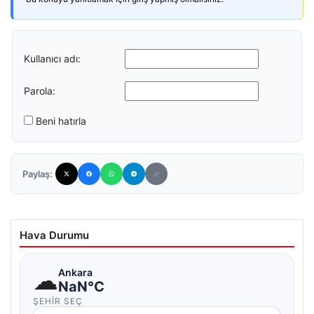
Kullanıcı adı:
Parola:
Beni hatırla
Paylaş:
Hava Durumu
☁
Ankara
NaN°C
ŞEHIR SEÇ