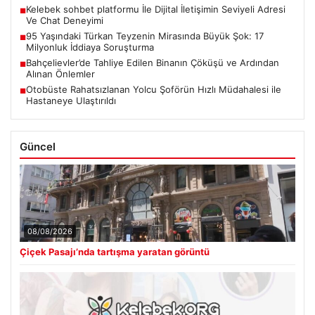
Kelebek sohbet platformu İle Dijital İletişimin Seviyeli Adresi
■
Ve Chat Deneyimi
95 Yaşındaki Türkan Teyzenin Mirasında Büyük Şok: 17
■
Milyonluk İddiaya Soruşturma
Bahçelievler’de Tahliye Edilen Binanın Çöküşü ve Ardından
■
Alınan Önlemler
Otobüste Rahatsızlanan Yolcu Şoförün Hızlı Müdahalesi ile
■
Hastaneye Ulaştırıldı
Güncel
08/08/2026
Çiçek Pasajı’nda tartışma yaratan görüntü