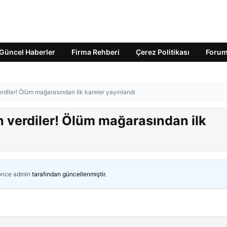
Güncel Haberler
Firma Rehberi
Çerez Politikası
Foru
erdiler! Ölüm mağarasından ilk kareler yayınlandı
an verdiler! Ölüm mağarasından ilk
 önce
admin
tarafından güncellenmiştir.