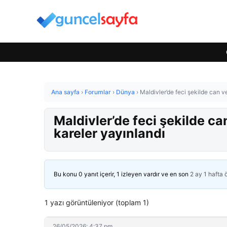
Ana sayfa
›
Forumlar
›
Dünya
›
Maldivler’de feci şekilde can v
Maldivler’de feci şekilde c
kareler yayınlandı
Bu konu 0 yanıt içerir, 1 izleyen vardır ve en son
2 ay 1 hafta
1 yazı görüntüleniyor (toplam 1)
26/05/2026: 4:37 pm