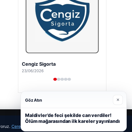
Cengiz Sigorta
23/06/2026
×
Göz Atın
Maldivler’de feci şekilde can verdiler!
Ölüm mağarasından ilk kareler yayınlandı
ıyoruz.
Çerez Politikamız
Reddet
Kabul Et