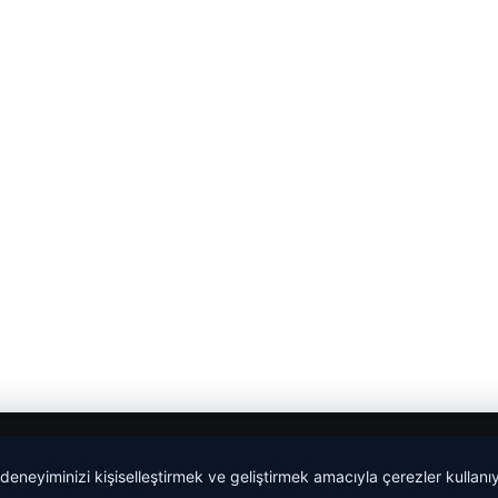
 deneyiminizi kişiselleştirmek ve geliştirmek amacıyla çerezler kullan
malta dil okulları
|
lemagrup.com.tr