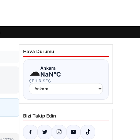
m
Hava Durumu
☁
Ankara
NaN°C
ŞEHIR SEÇ
Bizi Takip Edin
#22770