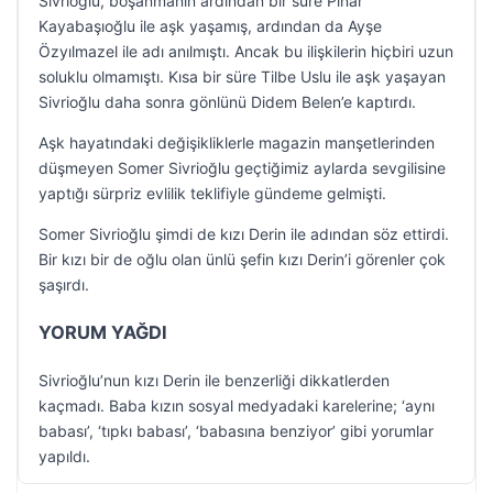
Sivrioğlu, boşanmanın ardından bir süre Pınar
Kayabaşıoğlu ile aşk yaşamış, ardından da Ayşe
Özyılmazel ile adı anılmıştı. Ancak bu ilişkilerin hiçbiri uzun
soluklu olmamıştı. Kısa bir süre Tilbe Uslu ile aşk yaşayan
Sivrioğlu daha sonra gönlünü Didem Belen’e kaptırdı.
Aşk hayatındaki değişikliklerle magazin manşetlerinden
düşmeyen Somer Sivrioğlu geçtiğimiz aylarda sevgilisine
yaptığı sürpriz evlilik teklifiyle gündeme gelmişti.
Somer Sivrioğlu şimdi de kızı Derin ile adından söz ettirdi.
Bir kızı bir de oğlu olan ünlü şefin kızı Derin’i görenler çok
şaşırdı.
YORUM YAĞDI
Sivrioğlu’nun kızı Derin ile benzerliği dikkatlerden
kaçmadı. Baba kızın sosyal medyadaki karelerine; ‘aynı
babası’, ‘tıpkı babası’, ‘babasına benziyor’ gibi yorumlar
yapıldı.