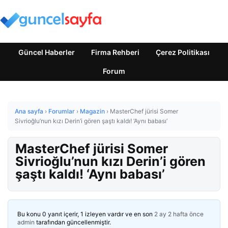
Güncel Haberler
Firma Rehberi
Çerez Politikası
Forum
Ana sayfa
›
Forumlar
›
Magazin
›
MasterChef jürisi Somer
Sivrioğlu’nun kızı Derin’i gören şaştı kaldı! ‘Aynı babası’
MasterChef jürisi Somer
Sivrioğlu’nun kızı Derin’i gören
şaştı kaldı! ‘Aynı babası’
Bu konu 0 yanıt içerir, 1 izleyen vardır ve en son
2 ay 2 hafta önce
admin
tarafından güncellenmiştir.