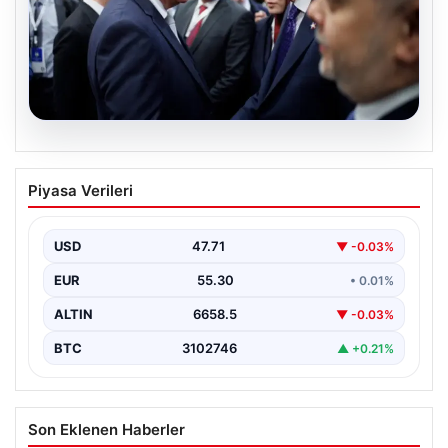
09.08.2026
Erdoğan davet etti: Avusturya
Piyasa Verileri
Şansölyesi Christian Stocker
Türkiye’ye geliyor
USD
47.71
▼ -0.03%
EUR
55.30
• 0.01%
ALTIN
6658.5
▼ -0.03%
BTC
3102746
▲ +0.21%
Son Eklenen Haberler