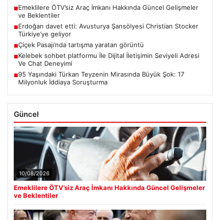
Emeklilere ÖTV’siz Araç İmkanı Hakkında Güncel Gelişmeler
■
ve Beklentiler
Erdoğan davet etti: Avusturya Şansölyesi Christian Stocker
■
Türkiye’ye geliyor
Çiçek Pasajı’nda tartışma yaratan görüntü
■
Kelebek sohbet platformu İle Dijital İletişimin Seviyeli Adresi
■
Ve Chat Deneyimi
95 Yaşındaki Türkan Teyzenin Mirasında Büyük Şok: 17
■
Milyonluk İddiaya Soruşturma
Güncel
10/08/2026
Emeklilere ÖTV’siz Araç İmkanı Hakkında Güncel Gelişmeler
ve Beklentiler