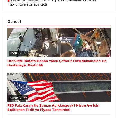
“Laf atma” kavgasında bir kişi öldü. Güvenlik kamerası
■
görüntüleri ortaya çıktı
Güncel
05/08/2026
Otobüste Rahatsızlanan Yolcu Şoförün Hızlı Müdahalesi ile
Hastaneye Ulaştırıldı
04/08/2026
FED Faiz Kararı Ne Zaman Açıklanacak? Nisan Ayı İçin
Belirlenen Tarih ve Piyasa Tahminleri