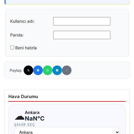
Kullanıcı adı:
Parola:
Beni hatırla
Paylaş:
Hava Durumu
☁
Ankara
NaN°C
ŞEHIR SEÇ