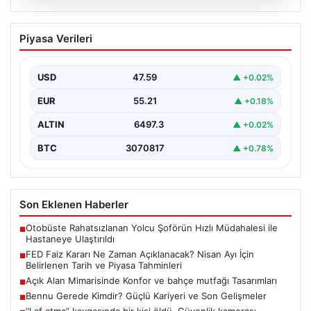
04.08.2026
FED Faiz Kararı Ne Zaman Açıklanacak?
Piyasa Verileri
Nisan Ayı İçin Belirlenen Tarih ve Piyasa
Tahminleri
USD
47.59
▲ +0.02%
Altın, dolar, borsa ve kripto para yatırımcılarının
yakından takip ettiği gelişmelerden biri de ABD…
EUR
55.21
▲ +0.18%
ALTIN
6497.3
▲ +0.02%
BTC
3070817
▲ +0.78%
Son Eklenen Haberler
Otobüste Rahatsızlanan Yolcu Şoförün Hızlı Müdahalesi ile
■
Hastaneye Ulaştırıldı
FED Faiz Kararı Ne Zaman Açıklanacak? Nisan Ayı İçin
■
Belirlenen Tarih ve Piyasa Tahminleri
Açık Alan Mimarisinde Konfor ve bahçe mutfağı Tasarımları
■
Bennu Gerede Kimdir? Güçlü Kariyeri ve Son Gelişmeler
■