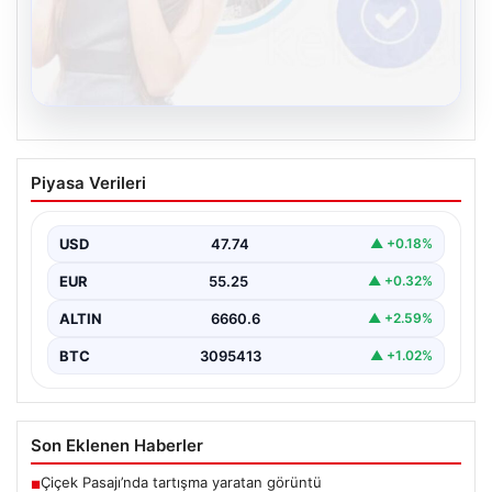
08.08.2026
Kelebek sohbet platformu İle Dijital
Piyasa Verileri
İletişimin Seviyeli Adresi Ve Chat
Deneyimi
USD
47.74
▲ +0.18%
İnternet dünyasında insanların kaliteli bir biçimde irtibat
kurması ciddi bir hassasiyet barındırmaktadır.
EUR
55.25
▲ +0.32%
Günümüzde pek…
ALTIN
6660.6
▲ +2.59%
BTC
3095413
▲ +1.02%
Son Eklenen Haberler
Çiçek Pasajı’nda tartışma yaratan görüntü
■