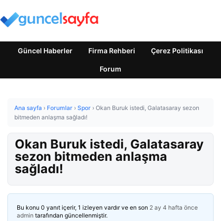
Güncel Haberler
Firma Rehberi
Çerez Politikası
Forum
Ana sayfa
›
Forumlar
›
Spor
›
Okan Buruk istedi, Galatasaray sezon
bitmeden anlaşma sağladı!
Okan Buruk istedi, Galatasaray
sezon bitmeden anlaşma
sağladı!
Bu konu 0 yanıt içerir, 1 izleyen vardır ve en son
2 ay 4 hafta önce
admin
tarafından güncellenmiştir.