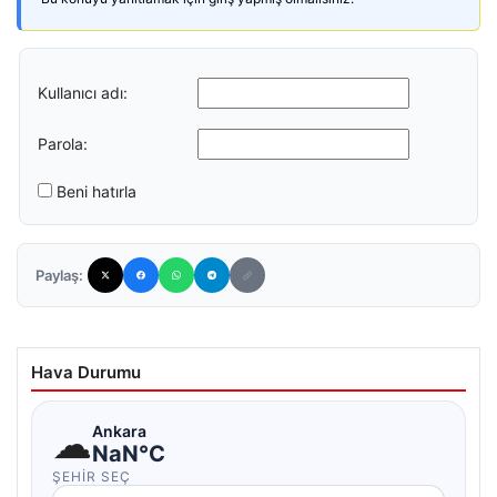
Kullanıcı adı:
Parola:
Beni hatırla
Paylaş:
Hava Durumu
☁
Ankara
NaN°C
ŞEHIR SEÇ