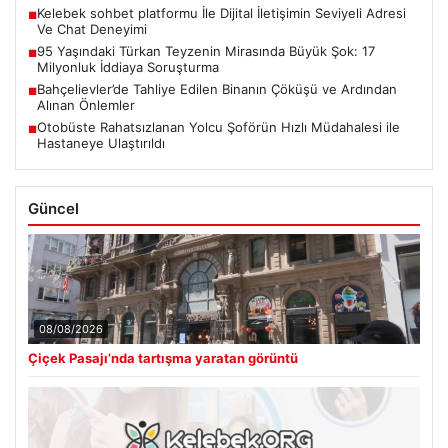
Kelebek sohbet platformu İle Dijital İletişimin Seviyeli Adresi
■
Ve Chat Deneyimi
95 Yaşındaki Türkan Teyzenin Mirasında Büyük Şok: 17
■
Milyonluk İddiaya Soruşturma
Bahçelievler’de Tahliye Edilen Binanın Çöküşü ve Ardından
■
Alınan Önlemler
Otobüste Rahatsızlanan Yolcu Şoförün Hızlı Müdahalesi ile
■
Hastaneye Ulaştırıldı
Güncel
08/08/2026
Çiçek Pasajı’nda tartışma yaratan görüntü