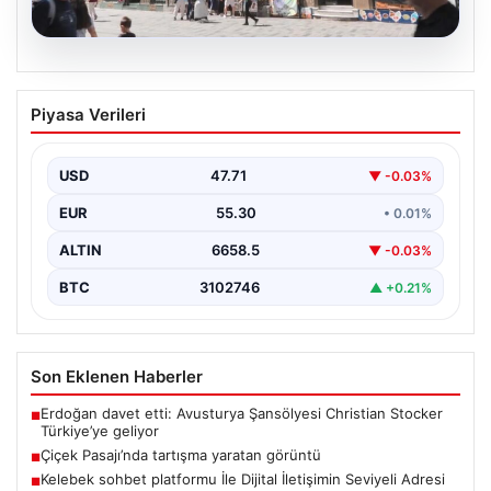
08.08.2026
Çiçek Pasajı’nda tartışma yaratan
Piyasa Verileri
görüntü
{"title": "Çiçek Pasajı Önünde Reklam Uygulamaları
Tartışma Yarattı", "content": "İstanbul’un tarihi
USD
47.71
▼ -0.03%
dokusunu yansıtan ve…
EUR
55.30
• 0.01%
ALTIN
6658.5
▼ -0.03%
BTC
3102746
▲ +0.21%
Son Eklenen Haberler
Erdoğan davet etti: Avusturya Şansölyesi Christian Stocker
■
Türkiye’ye geliyor
Çiçek Pasajı’nda tartışma yaratan görüntü
■
Kelebek sohbet platformu İle Dijital İletişimin Seviyeli Adresi
■