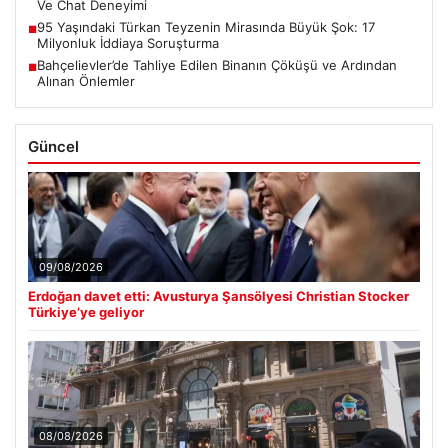
Ve Chat Deneyimi
95 Yaşındaki Türkan Teyzenin Mirasında Büyük Şok: 17
■
Milyonluk İddiaya Soruşturma
Bahçelievler’de Tahliye Edilen Binanın Çöküşü ve Ardından
■
Alınan Önlemler
Güncel
09/08/2026
Erdoğan davet etti: Avusturya Şansölyesi Christian Stocker
Türkiye’ye geliyor
08/08/2026