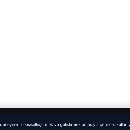
 deneyiminizi kişiselleştirmek ve geliştirmek amacıyla çerezler kullan
malta dil okulları
|
lemagrup.com.tr