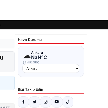
m
Hava Durumu
☁
Ankara
lu
NaN°C
ŞEHIR SEÇ
Bizi Takip Edin
#28572