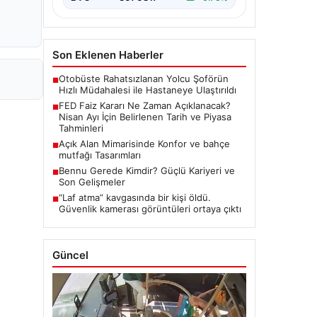
Son Eklenen Haberler
Otobüste Rahatsızlanan Yolcu Şoförün
■
Hızlı Müdahalesi ile Hastaneye Ulaştırıldı
FED Faiz Kararı Ne Zaman Açıklanacak?
■
Nisan Ayı İçin Belirlenen Tarih ve Piyasa
Tahminleri
Açık Alan Mimarisinde Konfor ve bahçe
■
mutfağı Tasarımları
Bennu Gerede Kimdir? Güçlü Kariyeri ve
■
Son Gelişmeler
“Laf atma” kavgasında bir kişi öldü.
■
Güvenlik kamerası görüntüleri ortaya çıktı
Güncel