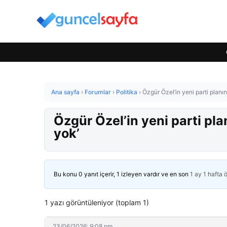
Ana sayfa
›
Forumlar
›
Politika
›
Özgür Özel’in yeni parti planı
Özgür Özel’in yeni parti pl
yok’
Bu konu 0 yanıt içerir, 1 izleyen vardır ve en son
1 ay 1 hafta 
1 yazı görüntüleniyor (toplam 1)
23/06/2026: 9:08 pm