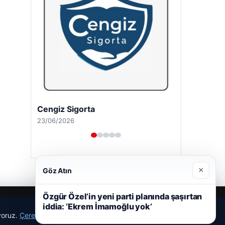
Cengiz Sigorta
23/06/2026
×
Göz Atın
Özgür Özel’in yeni parti planında şaşırtan
iddia: ‘Ekrem İmamoğlu yok’
ıyoruz.
Çerez Politikamız
Reddet
Kabul Et