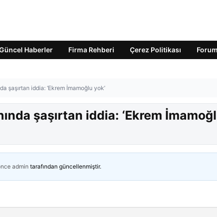
Güncel Haberler
Firma Rehberi
Çerez Politikası
Foru
nda şaşırtan iddia: ‘Ekrem İmamoğlu yok’
anında şaşırtan iddia: ‘Ekrem İmamoğ
önce
admin
tarafından güncellenmiştir.