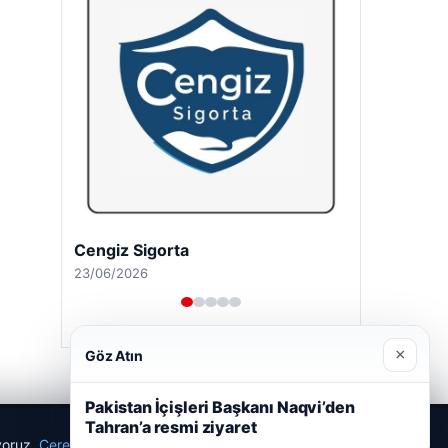
Cengiz Sigorta
23/06/2026
×
Göz Atın
Pakistan İçişleri Başkanı Naqvi’den
Tahran’a resmi ziyaret
ıyoruz.
Çerez Politikamız
Reddet
Kabul Et