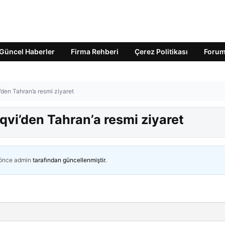
Güncel Haberler
Firma Rehberi
Çerez Politikası
Foru
’den Tahran’a resmi ziyaret
qvi’den Tahran’a resmi ziyaret
 önce
admin
tarafından güncellenmiştir.