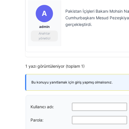
Pakistan İçişleri Bakanı Mohsin Naq
A
Cumhurbaşkanı Mesud Pezeşkiyan 
gerçekleştirdi.
admin
Anahtar
yönetici
1 yazı görüntüleniyor (toplam 1)
Bu konuyu yanıtlamak için giriş yapmış olmalısınız.
Kullanıcı adı:
Parola: