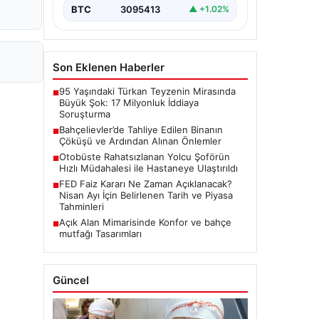
BTC
3095413
▲ +1.02%
Son Eklenen Haberler
95 Yaşındaki Türkan Teyzenin Mirasında
■
Büyük Şok: 17 Milyonluk İddiaya
Soruşturma
Bahçelievler’de Tahliye Edilen Binanın
■
Çöküşü ve Ardından Alınan Önlemler
Otobüste Rahatsızlanan Yolcu Şoförün
■
Hızlı Müdahalesi ile Hastaneye Ulaştırıldı
FED Faiz Kararı Ne Zaman Açıklanacak?
■
Nisan Ayı İçin Belirlenen Tarih ve Piyasa
Tahminleri
Açık Alan Mimarisinde Konfor ve bahçe
■
mutfağı Tasarımları
Güncel