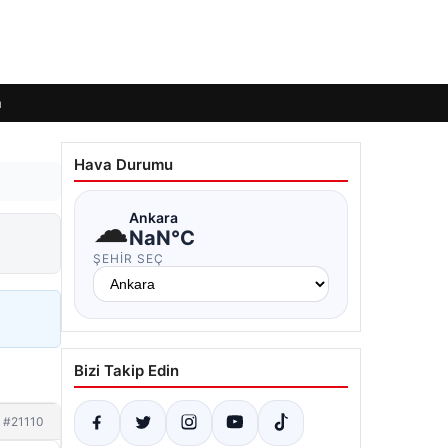
m
Hava Durumu
☁
Ankara
NaN°C
ŞEHIR SEÇ
Bizi Takip Edin
#21110