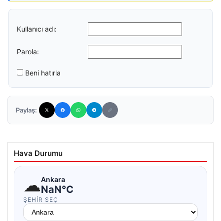
Kullanıcı adı:
Parola:
Beni hatırla
Paylaş:
Hava Durumu
☁
Ankara
NaN°C
ŞEHIR SEÇ