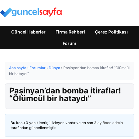
Güncel Haberler
Firma Rehberi
Çerez Politikası
Forum
Ana sayfa
›
Forumlar
›
Dünya
›
Paşinyan’dan bomba itiraflar! “Ölümcül
bir hataydı”
Paşinyan’dan bomba itiraflar!
“Ölümcül bir hataydı”
Bu konu 0 yanıt içerir, 1 izleyen vardır ve en son
3 ay önce
admin
tarafından güncellenmiştir.