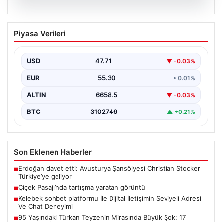
08.08.2026
Çiçek Pasajı’nda tartışma yaratan
Piyasa Verileri
görüntü
{"title": "Çiçek Pasajı Önünde Reklam Uygulamaları
Tartışma Yarattı", "content": "İstanbul’un tarihi
USD
47.71
▼ -0.03%
dokusunu yansıtan ve…
EUR
55.30
• 0.01%
ALTIN
6658.5
▼ -0.03%
BTC
3102746
▲ +0.21%
Son Eklenen Haberler
Erdoğan davet etti: Avusturya Şansölyesi Christian Stocker
■
Türkiye’ye geliyor
Çiçek Pasajı’nda tartışma yaratan görüntü
■
Kelebek sohbet platformu İle Dijital İletişimin Seviyeli Adresi
■
Ve Chat Deneyimi
95 Yaşındaki Türkan Teyzenin Mirasında Büyük Şok: 17
■