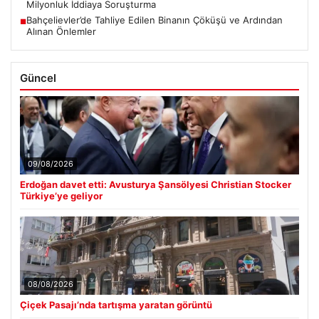
Milyonluk İddiaya Soruşturma
Bahçelievler’de Tahliye Edilen Binanın Çöküşü ve Ardından
■
Alınan Önlemler
Güncel
09/08/2026
Erdoğan davet etti: Avusturya Şansölyesi Christian Stocker
Türkiye’ye geliyor
08/08/2026
Çiçek Pasajı’nda tartışma yaratan görüntü